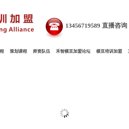
13456719589 直播咨
程
策划课程
师资队伍
禾智横亘加盟论坛
横亘培训加盟