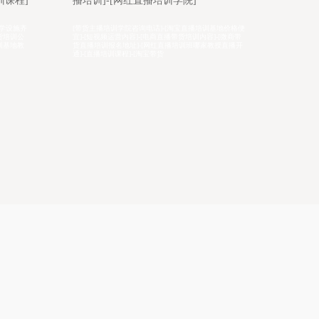
院]-[淘宝直播培训机构]-[带货主播培训
讲师班
学校课程]
基地价格便
[禾智直播带货运营培训一般学习多久]-[直播培训学院课
[禾智培
-[微商带
程]-[淘宝主播培训基地学习需要多少费用]-[网络直播运
学习方式
授直播开
营带货培训学习内容]-[带货主播培训学习内容]-[拼多多
授课大纲
直播培训中心哪家教学质量高]-[网
化老师教