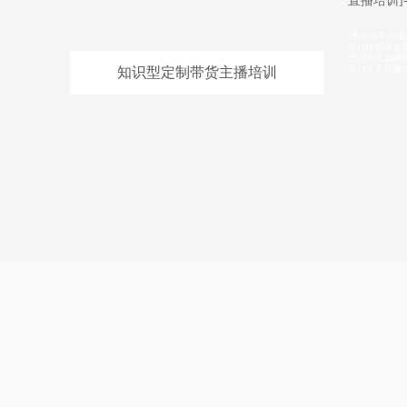
直播培训]-[电商直播带货培训]
商直播培训
老师
[禾智快手直播培训学校详情介绍]-[拼多多带货主播培
[禾智全品带
导师
训]-[短视频直播培训]-[网红培训]-[主播培训]-[网红孵化学
全]-[京东电
红孵
院]-[淘宝直播带货培训]-[抖音主播培训]-[网络主持人培
司]-[淘宝直
训]-[快手直播培训]
程]-[短视频
知识型定制带货主播培训