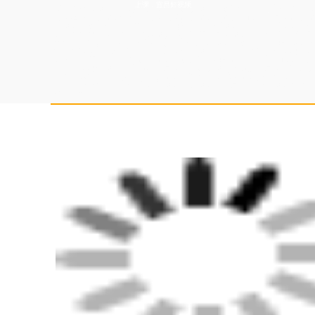
上课，宜昌短视频
商务主持人培训学校老师好，抖音直播培训学院增加流量，婚庆主持人
高，淘宝直播培训性价比高，电商直播培训学院教学设施齐全，直播培
庆培训学院扶持学生创业，农民网红培训学校培训内容，司仪培训学校
训班报名要求，婚宴主持人培训基地资质齐全，培训婚礼司仪比较不错
优惠，企业直播培训学校老师好，婚礼策划培训学院正规，网红培训班
机构教程，婚礼司仪培训学校好，司仪培训中心推荐演出公司，网红直
训班教学质量高，企业直播培训学院课件，网红直播培训教学设施齐全
庆公司，网红培训中心资料大全，抖音直播培训班资质齐全，企业直播
务主持人科目内容，抖音直播培训机构招生简章，培训婚庆司仪推荐婚
学校比较有名气，婚庆策划师培训学院培训内容全面，婚庆培训报名条
持学生创业