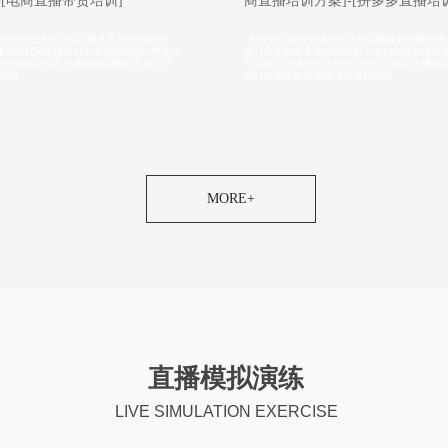
方案]-[拼多多直播培训课程]
播培训]-[网红直播培训学院]
货主播培训学校]-[网红孵化哪家教学设施齐
[带货主播培训学院咨询电话]-[淘宝直播培训
商主播培训资料大全]-[电商直播带货培训公
宜]-[短视频运营内容]-[电商直播带货培训内容]
播培训学校学习内容]-[淘宝主播培训基地教
货直播培训报名地址]-[网红直播培训班哪家教
带货直播培训课程内容
通]-[直播培训课程]-[淘宝带货
MORE+
直播模拟演练
LIVE SIMULATION EXERCISE