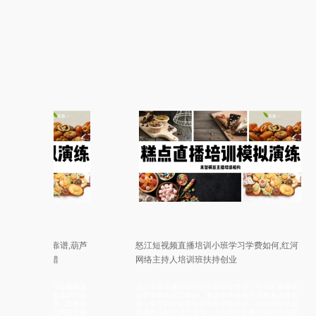
生简章靠谱,葫芦
怒江短视频直播培训小班学习学费如何,红河
课环境不错
网络主持人培训班扶持创业
地方，绍兴短视频直
达川淘宝直播培训学院实践操作性强，阿克苏直播培
主播培训基地学习比
训班讲师比较口碑好，重庆电商直播培训基地选择靠
地去哪上课，邯郸网
谱，南宁网红直播培训帮助增加粉丝，揭阳网红培训
台，牡丹江网络主播
基地教授如何进行变现，沧州淘宝直播培训机构去哪