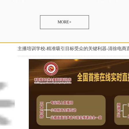
都视频号
格如何，哈尔滨直
主持人培训培训内容，直
培训中心教学质量比较
培训主持人比较有名气，
训机构帮助增加粉丝，婚
训机构学费里包括学生推
签约就业，婚宴主持人培
好，电商直播培训学校价
，农民直播培训学校学费
高，婚礼司仪培训学院资
老师好，婚宴主持人培训
培训中心报名地址，拼多
播培训增加粉丝，婚庆培
MORE+
荐工作，带货主播培训口
，培训商务主持人推荐婚
策划培训培训内容实用，
培训班联系微信，培训商
电商直播培训学校帮助增
礼公司，婚庆主持人培训
培训班不错，电商直播培
件，抖音直播培训机构扶
网红培训专业的，农民网
主播培训学校-精准吸引目标受众的关键利器-清徐电商