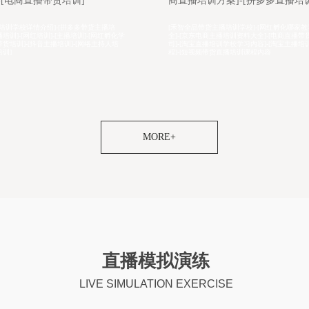
方案]-[拼多多直播培训课程]
播培训]-[网红直播培训学院]
货主播培训学校]-[网红孵化哪家教学设施齐
[带货主播培训学院咨询电话]-[淘宝直播培训
商主播培训资料大全]-[电商直播带货培训公
宜]-[短视频运营内容]-[电商直播带货培训内容]
播培训学校学习内容]-[淘宝主播培训基地教
货直播培训报名地址]-[网红直播培训班哪家教
带货直播培训课程内容
通]-[直播培训课程]-[淘宝带货
MORE+
直播模拟演练
LIVE SIMULATION EXERCISE