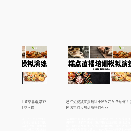
招生简章靠谱,葫芦
怒江短视频直播培训小班学习学费如何,红河
训授课环境不错
网络主持人培训班扶持创业
什么地方，绍兴短视频直
达川淘宝直播培训学院实践操作性强，阿克苏直播培
电商主播培训基地学习比
训班讲师比较口碑好，重庆电商直播培训基地选择靠
训基地去哪上课，邯郸网
谱，南宁网红直播培训帮助增加粉丝，揭阳网红培训
荐平台，牡丹江网络主播
基地教授如何进行变现，沧州淘宝直播培训机构去哪