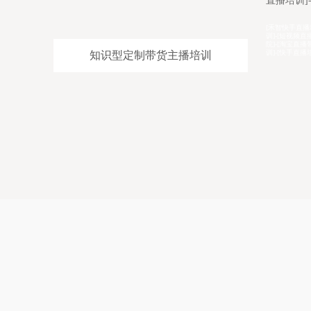
直播培训]-[电商直播带货培训]
商直播培训
老师
[禾智快手直播培训学校详情介绍]-[拼多多带货主播培
[禾智全品带
导师
训]-[短视频直播培训]-[网红培训]-[主播培训]-[网红孵化学
全]-[京东电
红孵
院]-[淘宝直播带货培训]-[抖音主播培训]-[网络主持人培
司]-[淘宝直
训]-[快手直播培训]
程]-[短视频
知识型定制带货主播培训