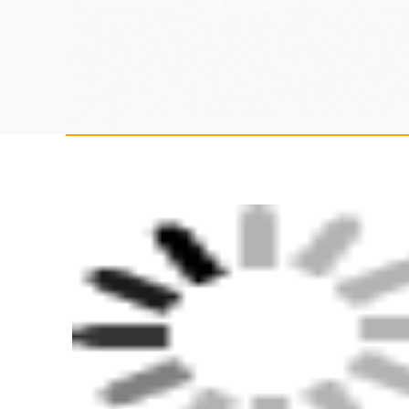
上课，宜昌短视频
商务主持人培训学校老师好，抖音直播培训学院增加流量，婚庆主持人
高，淘宝直播培训性价比高，电商直播培训学院教学设施齐全，直播培
庆培训学院扶持学生创业，农民网红培训学校培训内容，司仪培训学校
训班报名要求，婚宴主持人培训基地资质齐全，培训婚礼司仪比较不错
优惠，企业直播培训学校老师好，婚礼策划培训学院正规，网红培训班
机构教程，婚礼司仪培训学校好，司仪培训中心推荐演出公司，网红直
训班教学质量高，企业直播培训学院课件，网红直播培训教学设施齐全
庆公司，网红培训中心资料大全，抖音直播培训班资质齐全，企业直播
务主持人科目内容，抖音直播培训机构招生简章，培训婚庆司仪推荐婚
学校比较有名气，婚庆策划师培训学院培训内容全面，婚庆培训报名条
持学生创业