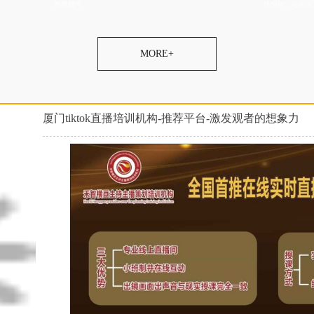
都视频号
格如何，哈尔滨直
主持人培训培训内容，直
培训中心教学质量比较
培训主持人比较有名气，
训机构帮助增加粉丝，婚
训机构学费里包括学生推
签约就业，婚宴主持人培
好，电商直播培训学校价
，农民直播培训学校学费
高，婚礼司仪培训学院资
老师好，婚宴主持人培训
培训中心报名地址，拼多
播培训增加粉丝，婚庆培
MORE+
荐工作，带货主播培训口
，培训商务主持人推荐婚
策划培训培训内容实用，
培训班联系微信，培训商
电商直播培训学校帮助增
礼公司，婚庆主持人培训
培训班不错，电商直播培
件，抖音直播培训机构扶
网红培训专业的，农民网
厦门tiktok直播培训机构-推荐平台-激发观者的想象力