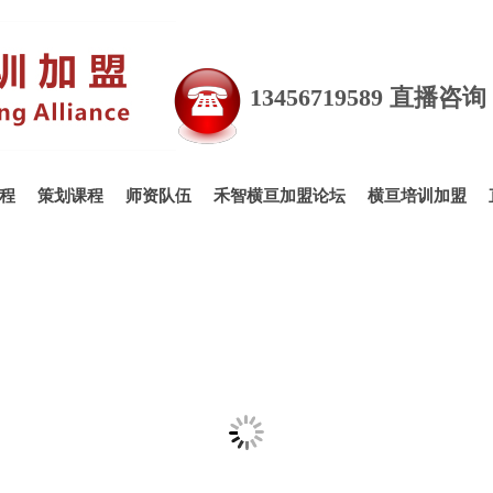
13456719589 直播咨
程
策划课程
师资队伍
禾智横亘加盟论坛
横亘培训加盟