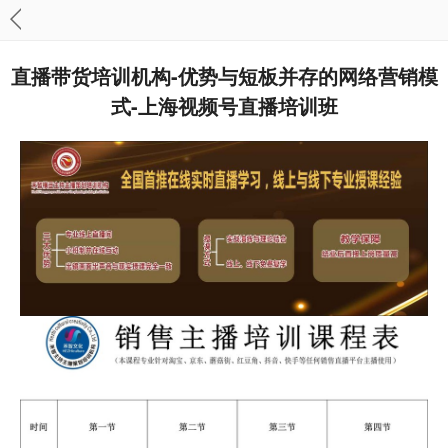
直播带货培训机构-优势与短板并存的网络营销模
式-上海视频号直播培训班