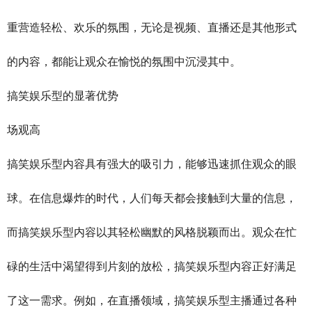
重营造轻松、欢乐的氛围，无论是视频、直播还是其他形式
的内容，都能让观众在愉悦的氛围中沉浸其中。
搞笑娱乐型的显著优势
场观高
搞笑娱乐型内容具有强大的吸引力，能够迅速抓住观众的眼
球。在信息爆炸的时代，人们每天都会接触到大量的信息，
而搞笑娱乐型内容以其轻松幽默的风格脱颖而出。观众在忙
碌的生活中渴望得到片刻的放松，搞笑娱乐型内容正好满足
了这一需求。例如，在直播领域，搞笑娱乐型主播通过各种