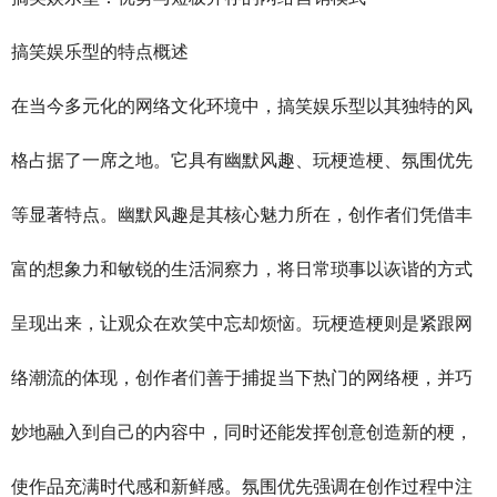
搞笑娱乐型的特点概述
在当今多元化的网络文化环境中，搞笑娱乐型以其独特的风
格占据了一席之地。它具有幽默风趣、玩梗造梗、氛围优先
等显著特点。幽默风趣是其核心魅力所在，创作者们凭借丰
富的想象力和敏锐的生活洞察力，将日常琐事以诙谐的方式
呈现出来，让观众在欢笑中忘却烦恼。玩梗造梗则是紧跟网
络潮流的体现，创作者们善于捕捉当下热门的网络梗，并巧
妙地融入到自己的内容中，同时还能发挥创意创造新的梗，
使作品充满时代感和新鲜感。氛围优先强调在创作过程中注