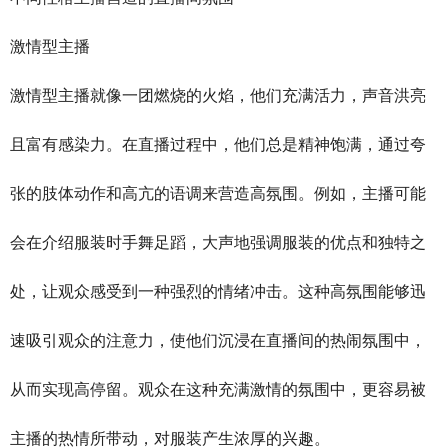
激情型主播
激情型主播就像一团燃烧的火焰，他们充满活力，声音洪亮
且富有感染力。在直播过程中，他们总是精神饱满，通过夸
张的肢体动作和高亢的语调来营造高氛围。例如，主播可能
会在介绍服装时手舞足蹈，大声地强调服装的优点和独特之
处，让观众感受到一种强烈的情绪冲击。这种高氛围能够迅
速吸引观众的注意力，使他们沉浸在直播间的热闹氛围中，
从而实现高停留。观众在这种充满激情的氛围中，更容易被
主播的热情所带动，对服装产生浓厚的兴趣。