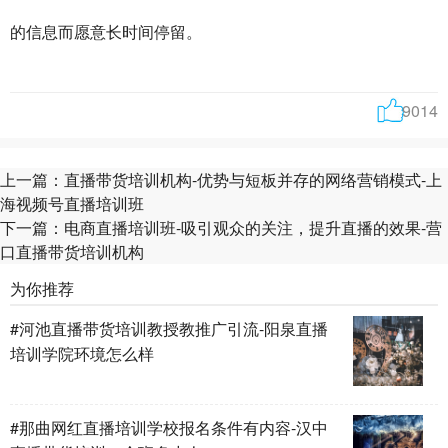
的信息而愿意长时间停留。
9014
上一篇：
直播带货培训机构-优势与短板并存的网络营销模式-上
海视频号直播培训班
下一篇：
电商直播培训班-吸引观众的关注，提升直播的效果-营
口直播带货培训机构
为你推荐
#河池直播带货培训教授教推广引流-阳泉直播
培训学院环境怎么样
#那曲网红直播培训学校报名条件有内容-汉中