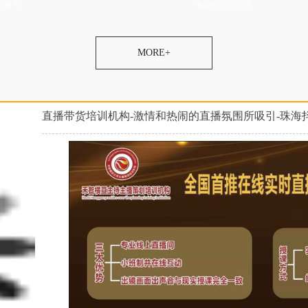
格如何，哈尔滨直
主持人培训培训内容，直
培训中心教学质量比较
培训主持人比较有名气，
训机构帮助增加粉丝，婚
训机构学费里包括学生推
签约就业，婚宴主持人培
好，电商直播培训学校价
，农民直播培训学校学费
高，婚礼司仪培训学院资
老师好，婚宴主持人培训
培训中心报名地址，拼多
播培训增加粉丝，婚庆培
MORE+
荐工作，带货主播培训口
，培训商务主持人推荐婚
策划培训培训内容实用，
培训班联系微信，培训商
电商直播培训学校帮助增
礼公司，婚庆主持人培训
培训班不错，电商直播培
件，抖音直播培训机构扶
网红培训专业的，农民网
直播带货培训机构-激情和热闹的直播氛围所吸引-珠海