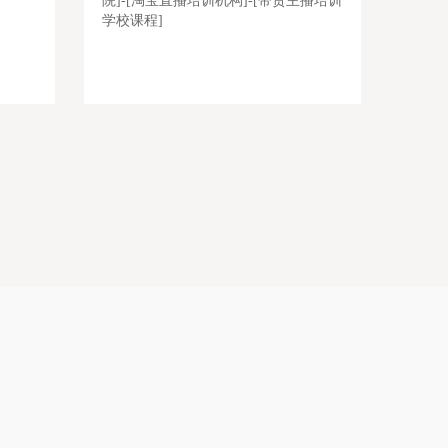
院]-[淘宝直播培训机构]-[带货主播培训
讲师班
学校课程]
基地价格便
[禾智直播带货运营培训一般学习多久]-[直播培训学院课
[禾智培
-[微商带
程]-[淘宝主播培训基地学习需要多少费用]-[网络直播运
学习方式
授直播开
营带货培训学习内容]-[带货主播培训学习内容]-[拼多多
授课大纲
直播培训中心哪家教学质量高]-[网
化老师教