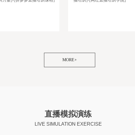
方案]-[拼多多直播培训课程]
播培训]-[网红直播培训学院]
货主播培训学校]-[网红孵化哪家教学设施齐
[带货主播培训学院咨询电话]-[淘宝直播培训
商主播培训资料大全]-[电商直播带货培训公
宜]-[短视频运营内容]-[电商直播带货培训内容]
播培训学校学习内容]-[淘宝主播培训基地教
货直播培训报名地址]-[网红直播培训班哪家教
带货直播培训课程内容
通]-[直播培训课程]-[淘宝带货
MORE+
直播模拟演练
LIVE SIMULATION EXERCISE