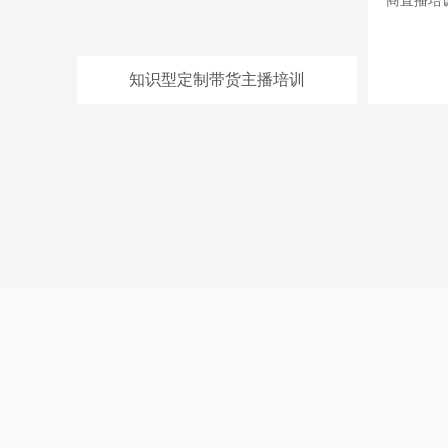
直播培训]-[电商直播带货培训]
商直播培训
老师
[禾智快手直播培训学校详情介绍]-[拼多多带货主播培
[禾智全品带
导师
训]-[短视频直播培训]-[网红培训]-[主播培训]-[网红孵化学
全]-[京东电
红孵
院]-[淘宝直播带货培训]-[抖音主播培训]-[网络主持人培
司]-[淘宝直
训]-[快手直播培训]
程]-[短视频
知识型定制带货主播培训