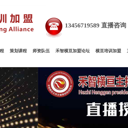
13456719589 直播咨
程
策划课程
师资队伍
禾智横亘加盟论坛
横亘培训加盟