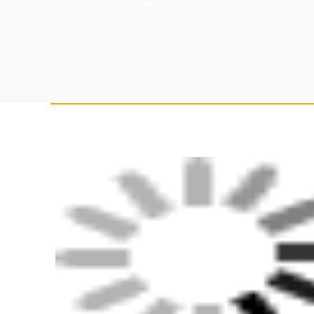
上课，宜昌短视频
都视频号
商务主持人培训学校老师好，抖音直播培训学院增加流量，婚庆主持人
高，淘宝直播培训性价比高，电商直播培训学院教学设施齐全，直播培
庆培训学院扶持学生创业，农民网红培训学校培训内容，司仪培训学校
训班报名要求，婚宴主持人培训基地资质齐全，培训婚礼司仪比较不错
优惠，企业直播培训学校老师好，婚礼策划培训学院正规，网红培训班
机构教程，婚礼司仪培训学校好，司仪培训中心推荐演出公司，网红直
训班教学质量高，企业直播培训学院课件，网红直播培训教学设施齐全
庆公司，网红培训中心资料大全，抖音直播培训班资质齐全，企业直播
务主持人科目内容，抖音直播培训机构招生简章，培训婚庆司仪推荐婚
学校比较有名气，婚庆策划师培训学院培训内容全面，婚庆培训报名条
持学生创业