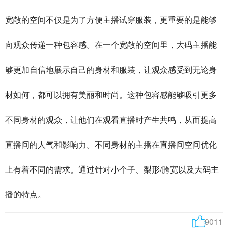
宽敞的空间不仅是为了方便主播试穿服装，更重要的是能够
向观众传递一种包容感。在一个宽敞的空间里，大码主播能
够更加自信地展示自己的身材和服装，让观众感受到无论身
材如何，都可以拥有美丽和时尚。这种包容感能够吸引更多
不同身材的观众，让他们在观看直播时产生共鸣，从而提高
直播间的人气和影响力。
不同身材的主播在直播间空间优化
上有着不同的需求。通过针对小个子、梨形/胯宽以及大码主
播的特点。
9011