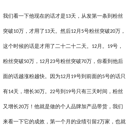
费贵不贵，那曲网红直播培训机构科目内容，宿州网络直播培训有名气，宿州直播带货培训
我们看一下他现在的话才是
天，从发第一条到粉丝
13
突破
万，才用了
天。然后
月
号粉丝突破
万，
10
13
12
5
20
这个时候的话是才用了二十二十二天。
月。
号，
12
19
粉丝突破
万，
月
号粉丝突破
万，你看到他后
50
12
23
70
面的话越涨粉越快。因为
月
号到前面的
号的话只
12
19
5
有
天，增长
万。
号到
号只有三天时间，粉丝
14
30
22
19
又增长
万！他就是做的个人品牌加产品带货，我们
20
来看一下它的成效，第一个月的业绩引留
万家，也就
2