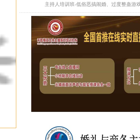
主持人培训班-低俗恶搞闹婚、过度整蛊游戏