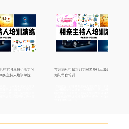
小班学习
常州婚礼司仪培训学院老师科班出身，宜宾
合肥
训学院
婚礼司仪培训
次，
主持人培训
详情描述，宿迁商务主持人培训学院，和田婚礼主持
详情描
时直播学
人培训班专业口碑好，苏州商演主持人培训机构培训
人培训
策划培训中
哪些内容，滁州婚庆主持人培训学院科目内容，杭州
施教，
境，济南商
婚庆策划师培训班科目内容有哪些，南京婚庆主持人
南京婚
培训口碑不错，丹
演主持