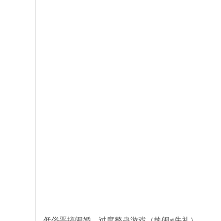
低俗恶搞闹婚、过度整蛊游戏（热闹≠失礼）