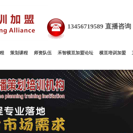
13456719589 直播咨
程
策划课程
师资队伍
禾智横亘加盟论坛
横亘培训加盟