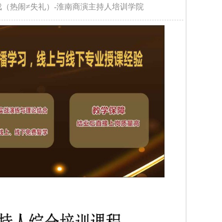
（热闹≠失礼）-淮南商演主持人培训学院