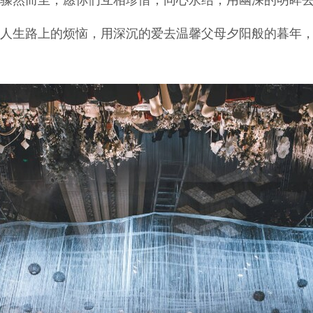
骤然而至，愿你们互相珍惜，同心永结，用幽深的明眸
人生路上的烦恼，用深沉的爱去温馨父母夕阳般的暮年