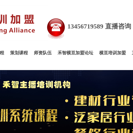
13456719589 直播咨
程
策划课程
师资队伍
禾智横亘加盟论坛
横亘培训加盟