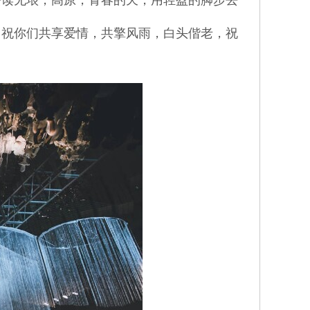
去读无垠，高原，青春的天，用轻盈的脚步去
，祝你们共享爱情，共擎风雨，白头偕老，祝