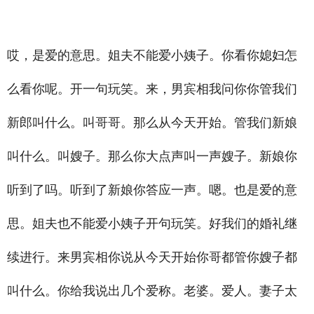
_
禾智横亘上海司仪培训详情描述
怒江司仪培训班科目内容，丽水婚礼策划师培训哪家是全日制，
鹤岗商务主持人培训学校都培训哪些内容，绥化婚礼策划师培训泰然自若学会忍耐在痛苦面前
哎，是爱的意思。姐夫不能爱小姨子。你看你媳妇怎
么看你呢。开一句玩笑。来，男宾相我问你你管我们
新郎叫什么。叫哥哥。那么从今天开始。管我们新娘
叫什么。叫嫂子。那么你大点声叫一声嫂子。新娘你
听到了吗。听到了新娘你答应一声。嗯。也是爱的意
思。姐夫也不能爱小姨子开句玩笑。好我们的婚礼继
续进行。来男宾相你说从今天开始你哥都管你嫂子都
叫什么。你给我说出几个爱称。老婆。爱人。妻子太