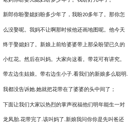
新郎你盼娶媳妇盼多少年了，我盼
多年了。那你怎
20
么没娶呢。我妈不让啊那时候他还画地图呢。他今天
终于娶媳妇了。新娘上前给婆婆带上那朵盼望已久的
小红花。然后在叫妈。大家向这看。带花可有讲究。
带左边生姑娘。带右边生小子
看我们的新娘多么聪明
.
.
我都没告诉她
她就把花带在了婆婆的头中间了
.
；
下面让我们大家以热烈的掌声祝福他们明年能生一对
龙凤胎
花带完了
该叫妈了
新娘我问你你是先叫爸还
.
.
.