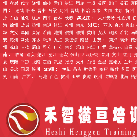
州
孝感
咸宁
随州
仙桃
天门
潜江
恩施
十堰
黄冈
荆门
黄石
襄
西：
运城
临汾
晋中
吕梁
朔州
晋城
长治
阳泉
大同
太原
忻州
原
白山
通化
辽源
四平
吉林
长春
黑龙江：
大兴安岭
七台河
伊
港
徐州
盐城
扬州
南通
镇江
苏州
南京
浙江：
丽水
台州
舟山
城
六安
阜阳
巢湖
淮南
池州
宿州
滁州
黄山
安庆
铜陵
淮北
马
安
赣州
新余
萍乡
鹰潭
九江
景德镇
南昌
山东：
菏泽
滨州
德
州
凉山
甘孜
眉山
雅安
广安
南充
乐山
内江
广元
攀枝花
自贡
南：
临沧
迪庆
怒江
丽江
德宏
保山
西双版纳
普洱
文山
红河
夏
庆阳
平凉
陇南
定西
武威
张掖
天水
白银
金昌
嘉峪关
兰州
山
吴忠
固原
银川
xin疆：
伊犁
昌吉
吐鲁番
哈密
喀什
和田
阿
则
山南
广西：
河池
百色
贺州
玉林
贵港
钦州
防城港
北海
梧