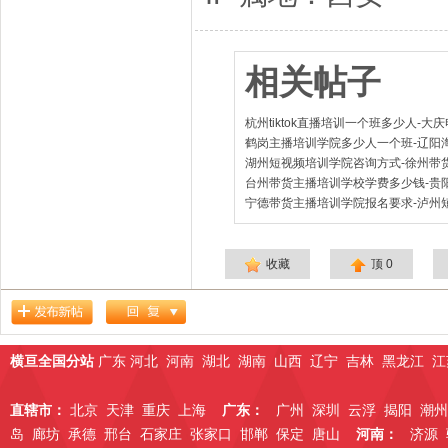
相关帖子
杭州tiktok直播培训一个班多少人-
鹤岗主播培训学院多少人一个班-辽阳
湖州短视频培训学院咨询方式-徐州带
台州带货主播培训学校学费多少钱-贵
宁德带货主播培训学院报名要求-泸州
收藏
顶
0
横亘全国分站
广东
河北
河南
湖北
湖南
山西
辽宁
吉林
黑龙江
江
直辖市：
北京
天津
重庆
上海
广东：
广州
深圳
云浮
揭阳
潮州
岛
廊坊
承德
邢台
石家庄
张家口
邯郸
保定
唐山
河南：
济源