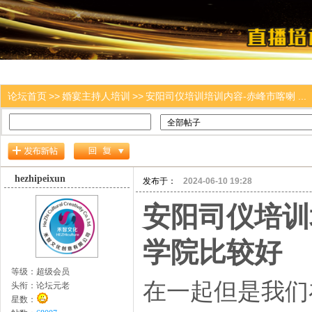
论坛首页
>>
婚宴主持人培训
>>
安阳司仪培训培训内容-赤峰市喀喇 ...
hezhipeixun
发布于：
2024-06-10 19:28
安阳司仪培训
学院比较好
等级：
超级会员
在一起但是我们
头衔：
论坛元老
星数：