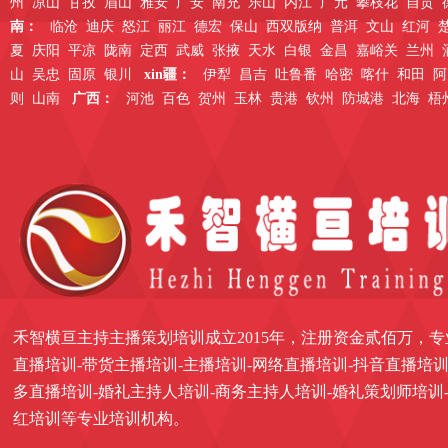
州
凉山
甘孜
眉山
雅安
广安
南充
乐山
内江
广元
攀枝花
自贡
南：
临沧
迪庆
怒江
丽江
德宏
保山
西双版纳
普洱
文山
红河
夏
庆阳
平凉
陇南
定西
武威
张掖
天水
白银
金昌
嘉峪关
兰州
山
吴忠
固原
银川
xin疆：
伊犁
昌吉
吐鲁番
哈密
喀什
和田
阿
则
山南
广西：
河池
百色
贺州
玉林
贵港
钦州
防城港
北海
梧
禾智横亘主持主播策划培训成立2015年，注册资金贰佰万，专
直播培训-带货主播培训-主播培训-网络直播培训-抖音直播培训
多直播培训-婚礼主持人培训-商务主持人培训-婚礼策划师培训
红培训等专业培训机构。