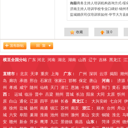
内容
洛阳商务主持人培训机构咨询方式-绥
济南主持人培训学校专业口碑好-锦州
盐城婚庆司仪培训班如何-毕节大方县
收藏
顶
0
横亘全国分站
广东
河北
河南
湖北
湖南
山西
辽宁
吉林
黑龙江
江
直辖市：
北京
天津
重庆
上海
广东：
广州
深圳
云浮
揭阳
潮州
岛
廊坊
承德
邢台
石家庄
张家口
邯郸
保定
唐山
河南：
济源
州
孝感
咸宁
随州
仙桃
天门
潜江
恩施
十堰
黄冈
荆门
黄石
襄
西：
运城
临汾
晋中
吕梁
朔州
晋城
长治
阳泉
大同
太原
忻州
原
白山
通化
辽源
四平
吉林
长春
黑龙江：
大兴安岭
七台河
伊
港
徐州
盐城
扬州
南通
镇江
苏州
南京
浙江：
丽水
台州
舟山
城
六安
阜阳
巢湖
淮南
池州
宿州
滁州
黄山
安庆
铜陵
淮北
马
安
赣州
新余
萍乡
鹰潭
九江
景德镇
南昌
山东：
菏泽
滨州
德