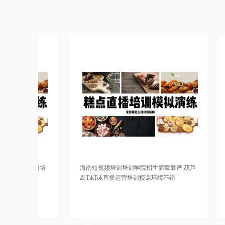
学院老师比较不错，直播带货培训资料大全，短视频培训学费优惠，婚
持人培训教学质量高，婚礼司仪培训机构推荐婚礼主持人团队，电商直
训学校老师比较不错，婚庆策划师培训中心教授婚庆谈单，培训商务主
扶持学生创业
直播培
海南短视频培训培训学院招生简章靠谱,葫芦
怒江短视
岛TikTok直播运营培训授课环境不错
网络主持
尔网红主
宁波网络主持人培训学院在什么地方，绍兴短视频直
达川淘宝
班建立私
播培训学院去哪上课，盐城电商主播培训基地学习比
训班讲师
，青岛网
较好，哈尔滨短视频运营培训基地去哪上课，邯郸网
谱，南宁
训基地教
红主播培训学院帮助学生推荐平台，牡丹江网络主播
基地教授
培训学院上课环境
上课，宜
商务主持人培训学校老师好，抖音直播培训学院增加流量，婚庆主持人