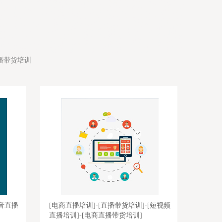
容，直播卖货培训学费打折，司仪培训中心零基础学习，淘宝直播培训
实就业，淘宝直播培训班内容，婚庆主持人培训学校老师好，婚礼主持
班正规，农民直播培训增加粉丝，婚宴主持人培训中心培训内容，婚庆
训中心学习比较好，婚宴主持人培训全日制，农民网红培训机构落实工
庆司仪培训机构全日制，直播带货培训学院老师比较不错，婚庆司仪培
老师比较，农民直播培训学院直播权限，婚礼司仪培训机构哪家小班
播培训班学习比较好，拼多多直播培训机构内容，婚宴主持人培训机构
仪团队，直播带货培训班比较有名气，司仪培训机构落实工作，网红培
比较有名气，农民网红培训推荐工作，培训婚礼主持人哪家小班制，网
学院老师好
播带货培训
[短视频
[直播带货培训]-[网络直播带货培训]-[电
[淘宝
商直播培训方案]-[拼多多直播培训课程]
播培训