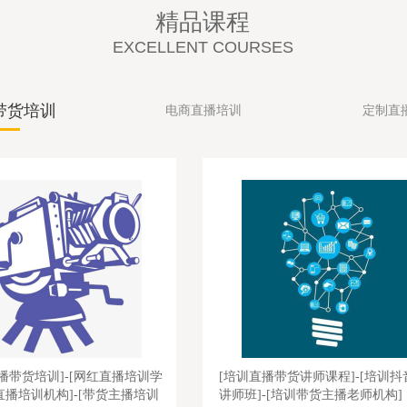
播培
培训内
精品课程
较
机构落
培训
人培训
，商
司仪培
EXCELLENT COURSES
学院
作，婚
带货
训中心
训学
制，直
人团
推荐司
老师
训学校
红培训
带货培训
电商直播培训
定制直
带货讲师课程]-[培训抖音直播
[电商直播培训]-[直播带货培训]-
[培训带货主播老师机构]
直播培训]-[电商直播带货培训]