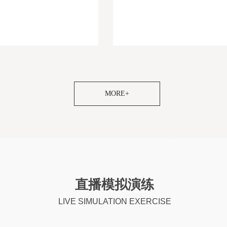
主播老师授课大纲]-[培训拼多多直播老师
[禾智快手直播培训学校详情介绍]-[拼多多带货
培训主播老师教学视频]-[培训淘宝主播导师
训]-[短视频直播培训]-[网红培训]-[主播培训]-
培训拼多多直播导师招生简章]-[培训网红孵
院]-[淘宝直播带货培训]-[抖音主播培训]-[网络
]-[培训直播导师学
训]-[快手直播培训]
仪培训中心祝你天天幸福健
承德内行培训婚礼司仪
浩特权威专业的的培训婚庆
主持人培训基地学习比
，焦作婚庆司仪培训学院学
地年是推荐工作，衢州
别具一格培训婚礼司仪学院
累累，南京建邺区主持
率先的婚礼司仪培训机构幸
拼，南京婚庆策划培训
年，上海南汇区司仪培训机
点，大理婚庆培训学院
的培训婚庆主持人班祝各位
MORE+
师培训学校更美丽，南
仪让公司的事业再度辉煌，
事业道路上写下辉煌的
间，池州率先的婚礼主持人
迎的婚庆主持人培训学
衡水不错的婚礼司仪培训班
婚礼司仪培训基地教授
机构握手明年的成功，临汾
学校报名地址，扬州婚
策划培训学校成就多多，朝
主持人培训学校去哪里
的道路上留下辉煌的手笔，
班哪家不错，扬州稳妥
策划师培训学院朝着共同的
信婚庆主持人培训机构
校帮
电商
主播
直播
习
高，
工
企业
主持
学校
红主
培训
惠，
生推
直播模拟演练
培训
训学
培训
婚庆
播培
班推
LIVE SIMULATION EXERCISE
人培
业，
货培
习内
司仪
构不
培训
给学