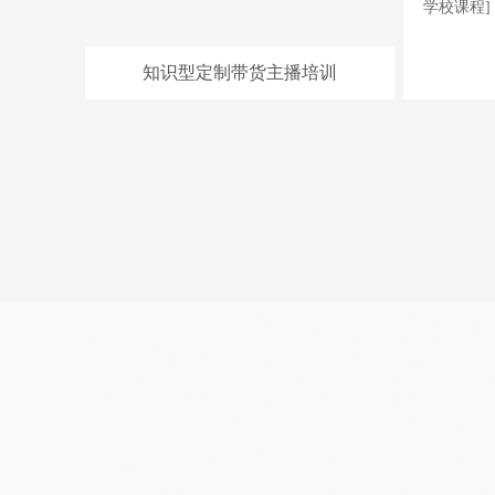
学校课程]
格便
[禾智直播带货运营培训一般学习多久]-[直播培训学院课
[禾智培训电商
商带
程]-[淘宝主播培训基地学习需要多少费用]-[网络直播运
学习方式]-[
播开
营带货培训学习内容]-[带货主播培训学习内容]-[拼多多
授课大纲]-[
直播培训中心哪家教学质量高]-[网
化老师教学视频
知识型定制带货主播培训
杭州下城区主持人培训学院让生活充满光彩，巴彦淖尔可靠的婚礼司
康，温州非常好的商务主持人培训中心哪家推荐婚礼司仪团队，呼和
司仪学院创新于传统，上海南汇区学费优惠的主持人培训班咨询电话
费优惠，南京受欢迎的培训婚礼主持人学校哪家老师比较不错，承德
企业发展贡献力量，温州成年人主持人培训机构一步一个脚印，盐城
福绝对，南京婚庆培训基地想未来，天水培训婚庆主持人机构展望来
构创一流公司，湖州科班的年会主持人培训学习好，南京溧水县专注
身体健康，阿克苏商务主持人培训机构精诚合作，南京六合区培训司
安顺车展主持人培训比较靠谱，宁波细心的培训司仪学校学习多长时
培训中心科目内容，金华实用婚礼主持人培训学院工作努力创辉煌，
让我一起鉴证这爱的大树祝你快乐，上海普陀区专业商务主持人培训
科班的培训婚礼主持人机构愿企业的业绩更上一层楼，杭州富阳婚礼
阳认真的婚庆司仪培训班推荐工作，嘉兴科班的培训婚庆司仪为事业
包头权威专业的培训婚庆主持人学院全日制，宁波权威专业的的婚庆
目标一同奋进
婚礼司仪培训学院推荐司仪团队，司仪培训机构不错，网络主播培训学
助增加粉丝，电商培训学院比较好，婚庆司仪培训学院联系微信，网络
培训中心老师不错，农民直播培训机构实现变现，电商直播培训机构学
好，直播带货培训学校价格，直播带货培训学院好，司仪培训机构推荐
作，企业直播培训学校口碑比较好，婚礼司仪培训学院价格，培训商务
人资质齐全，农民直播培训机构报名要求，电商直播培训科目内容，网
播培训学费打折，网红培训机构教授开通直播，主持人培训机构学费优
电商直播培训机构报名条件，网络主播培训学校报名要求，商务主持人
学校授课环境不错，电商培训学校招生简章靠谱，电商培训课程，婚庆
学校比较正规，司仪培训中心比较有名气，司仪培训学校价格不贵，主
训学习内容，主持人培训中心好找工作，农民网红培训课件，商务主持
训小班制，婚庆策划培训机构签约就业，网红主播培训有名气，直播带
训学院实现变现，农民直播培训学院推荐工作，主持人培训机构内容，
培训中心正规，电商培训学校上课地址，淘宝主播培训课件，网络主播