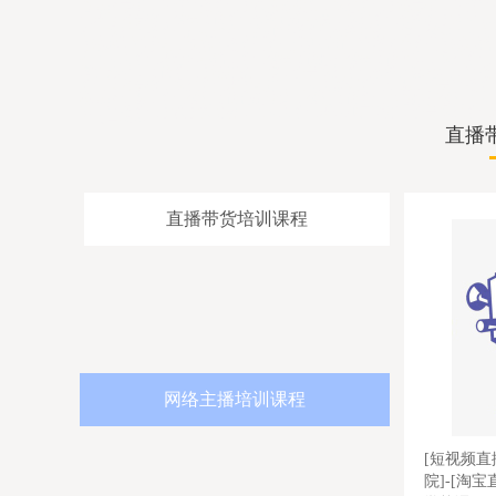
心比较靠谱，抖音直播培训学校联系微信，网红培训学院靠谱，抖音直
训班报名要求，婚庆司仪培训机构价格不贵，网红培训机构教学质量比
高，网红主播培训招生简章，企业直播培训机构好找工作，婚宴主持人
学院零基础学习，网络主播培训培训内容全面，直播带货培训学院不错
务主持人培训班老师不错，培训婚庆司仪推荐婚庆司仪团队，网红培训
增加流量，司仪培训学院好找工作，农民网红培训机构上课地址，直播
培训报名要求，网红培训班学习好，主持人策划培训正规，农民直播培
院比较正规，培训婚礼司仪价格便宜，婚礼司仪培训中心推荐婚礼主持
队，直播培训学校学费优惠，主持人培训班专业口碑好，农民网红培训
比较口碑好
直播
直播带货培训课程
网络主播培训课程
络直
[短视频直播带货培训]-[网红直播培训学
[培训直播
院]-[淘宝直播培训机构]-[带货主播培训
讲师班]-