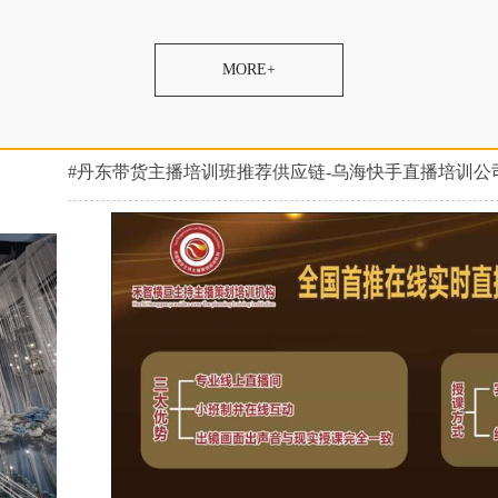
培训主持人比较有名气，
训机构帮助增加粉丝，婚
训机构学费里包括学生推
签约就业，婚宴主持人培
好，电商直播培训学校价
，农民直播培训学校学费
高，婚礼司仪培训学院资
老师好，婚宴主持人培训
培训中心报名地址，拼多
播培训增加粉丝，婚庆培
MORE+
荐工作，带货主播培训口
，培训商务主持人推荐婚
策划培训培训内容实用，
培训班联系微信，培训商
电商直播培训学校帮助增
礼公司，婚庆主持人培训
培训班不错，电商直播培
件，抖音直播培训机构扶
网红培训专业的，农民网
#丹东带货主播培训班推荐供应链-乌海快手直播培训公