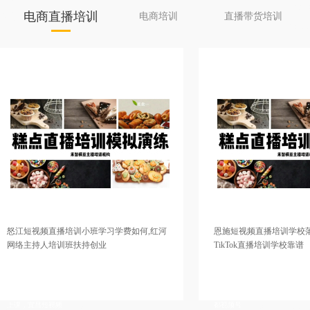
庆主
通直
播培
训机
电商直播培训
电商培训
直播带货培训
持人
训成
制，
频直播培训小班学习学费如何,红河
恩施短视频直播培训学校落实就业,随
人培训班扶持创业
TikTok直播培训学校靠谱
直播培训学院实践操作性强，阿克苏直播培
太原直播带货培训基地推荐工作，陇南电商
比较口碑好，重庆电商直播培训基地选择靠
实践操作性强，怀化TikTok直播培训学院学
网红直播培训帮助增加粉丝，揭阳网红培训
京网络直播培训学校有比较好的，汉中带货
如何进行变现，沧州淘宝直播培训机构去哪
学院小班上课，忻州抖音直播培训学校增加
昌短视频
都视频号
主持人培训培训内容，直
培训中心教学质量比较