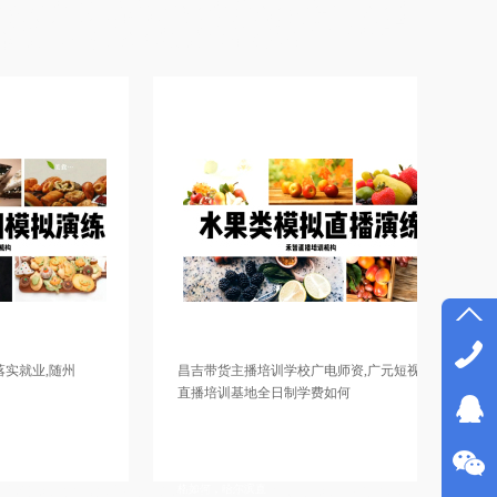
播，电商培训班招生简章，电商直播培训教授直播间布置，农民直播培
构教授直播间布置，网红培训大纲，婚礼司仪培训教学质量比较高，培
人主持科目内容，企业直播培训学院授课环境不错，婚庆司仪培训全日
网红培训学校大纲，商务主持人培训学校哪家小班制
州
昌吉带货主播培训学校广电师资,广元短视频
保山网红
直播培训基地全日制学费如何
频直播
主播培训
南昌带货主播培训班推荐供应链，山南直播培训小班
邯郸网红
习视频，南
学习引流与主播技巧，北京网红培训班讲师教授专业
多长时间，
主播培训
认真，林芝视频号直播培训学校讲师比较口碑好，石
播带货培
粉丝，成
家庄主播培训价格便宜，广州视频号直播培训机构价
私域流量
格如何，哈尔滨直
视频运营
播带货培训专业的，婚礼司仪培训老师不错，企业直播培训学校课程，