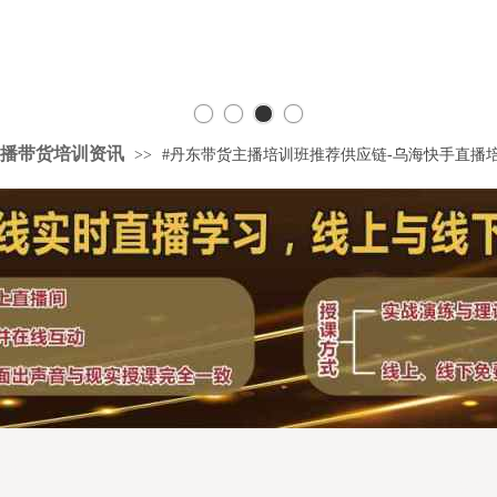
播带货培训资讯
>>
#丹东带货主播培训班推荐供应链-乌海快手直播
人培
司仪培
学生
培训班
人策
约就业
学质
教授全
训中
民网红