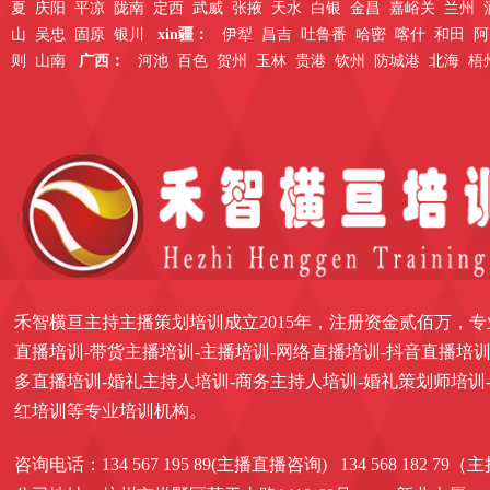
夏
庆阳
平凉
陇南
定西
武威
张掖
天水
白银
金昌
嘉峪关
兰州
山
吴忠
固原
银川
xin疆：
伊犁
昌吉
吐鲁番
哈密
喀什
和田
阿
则
山南
广西：
河池
百色
贺州
玉林
贵港
钦州
防城港
北海
梧
禾智横亘主持主播策划培训成立2015年，注册资金贰佰万，专
直播培训-带货主播培训-主播培训-网络直播培训-抖音直播培训
多直播培训-婚礼主持人培训-商务主持人培训-婚礼策划师培训
红培训等专业培训机构。
咨询电话：134 567 195 89(主播直播咨询) 134 568 182 7