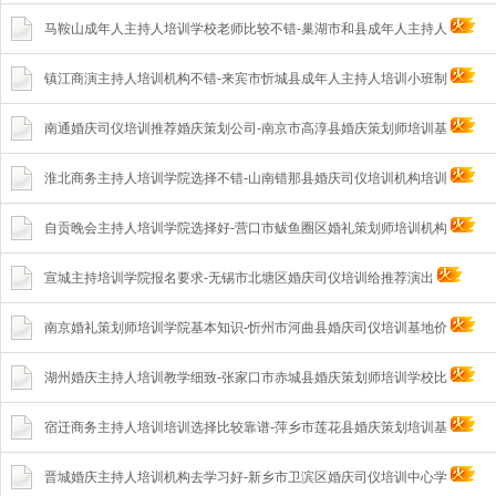
马鞍山成年人主持人培训学校老师比较不错-巢湖市和县成年人主持人
镇江商演主持人培训机构不错-来宾市忻城县成年人主持人培训小班制
南通婚庆司仪培训推荐婚庆策划公司-南京市高淳县婚庆策划师培训基
淮北商务主持人培训学院选择不错-山南错那县婚庆司仪培训机构培训
自贡晚会主持人培训学院选择好-营口市鲅鱼圈区婚礼策划师培训机构
宣城主持培训学院报名要求-无锡市北塘区婚庆司仪培训给推荐演出
南京婚礼策划师培训学院基本知识-忻州市河曲县婚庆司仪培训基地价
湖州婚庆主持人培训教学细致-张家口市赤城县婚庆策划师培训学校比
宿迁商务主持人培训培训选择比较靠谱-萍乡市莲花县婚庆策划培训基
晋城婚庆主持人培训机构去学习好-新乡市卫滨区婚庆司仪培训中心学