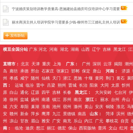
宁波婚庆策划培训教学质量高-恩施建始县婚庆司仪培训中心学习需要
丽水商演主持人培训学院学习需要多少钱-柳州市三江婚礼主持人培训
横亘全国分站
广东
河北
河南
湖北
湖南
山西
辽宁
吉林
黑龙江
江
直辖市：
北京
天津
重庆
上海
广东：
广州
深圳
云浮
揭阳
潮州
岛
廊坊
承德
邢台
石家庄
张家口
邯郸
保定
唐山
河南：
济源
州
孝感
咸宁
随州
仙桃
天门
潜江
恩施
十堰
黄冈
荆门
黄石
襄
西：
运城
临汾
晋中
吕梁
朔州
晋城
长治
阳泉
大同
太原
忻州
原
白山
通化
辽源
四平
吉林
长春
黑龙江：
大兴安岭
七台河
伊
港
徐州
盐城
扬州
南通
镇江
苏州
南京
浙江：
丽水
台州
舟山
城
六安
阜阳
巢湖
淮南
池州
宿州
滁州
黄山
安庆
铜陵
淮北
马
安
赣州
新余
萍乡
鹰潭
九江
景德镇
南昌
山东：
菏泽
滨州
德
州
凉山
甘孜
眉山
雅安
广安
南充
乐山
内江
广元
攀枝花
自贡
南：
临沧
迪庆
怒江
丽江
德宏
保山
西双版纳
普洱
文山
红河