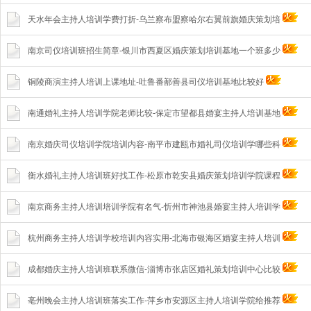
天水年会主持人培训学费打折-乌兰察布盟察哈尔右翼前旗婚庆策划培
南京司仪培训班招生简章-银川市西夏区婚庆策划培训基地一个班多少
铜陵商演主持人培训上课地址-吐鲁番鄯善县司仪培训基地比较好
南通婚礼主持人培训学院老师比较-保定市望都县婚宴主持人培训基地
南京婚庆司仪培训学院培训内容-南平市建瓯市婚礼司仪培训学哪些科
衡水婚礼主持人培训班好找工作-松原市乾安县婚庆策划培训学院课程
南京商务主持人培训培训学院有名气-忻州市神池县婚宴主持人培训学
杭州商务主持人培训学校培训内容实用-北海市银海区婚宴主持人培训
成都婚庆主持人培训班联系微信-淄博市张店区婚礼策划培训中心比较
亳州晚会主持人培训班落实工作-萍乡市安源区主持人培训学院给推荐