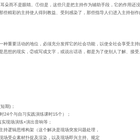
耳朵而不是眼睛。①但是，这些只是把主持作为辅助手段，它的作用还没
那些精彩的主持使人得到教益、受到感染了，那些指导人们进入主持创作
一种重要活动的地位，必须充分发挥它的社会功能，以使全社会享受主持
是思想的现实，②或写成文字，或说出话语，都是为了使别人了解、接受
短期)；
时24个与自习实践演练课时15个）；
真实现场演练+演出音响等；
主持逻辑思维构架（这个解决是现场突发问题处理，
现场受众素材扑捉及渲染，以及现场即兴主持。规定