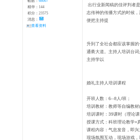
帖数：
68007
出行业新闻稿的佳评判者是
精华：
144
志传神的传播方式的时候，
积分：
23575
消息：
便把主持提
查看资料
升到了全社会都应该掌握的
通衢大道。主持人培训台词
主持学以
婚礼主持人培训课程
开班人数：6--8人/班；
培训教材：教师等自编教材(
培训课时：39课时（理论课
授课方式：科班理论教学+
课程内容：气息发音，即兴
现场氛围互动，现场游戏，