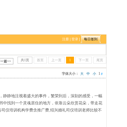
注册
|
登录
|
共
1
页
首页
上一页
1
下一页
尾页
一篇>>
1
字体大小：
大
中
小
#
，静静地注视着盛大的事件，繁荣到后，深刻的感受，一幅
书中找到一个灵魂居住的地方，依靠云朵欣赏花朵，带走花
县司仪培训机构学费含推广费,绍兴婚礼司仪培训老师比较不