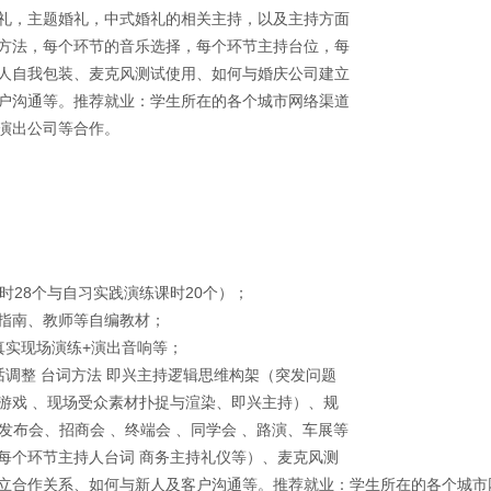
礼，主题婚礼，中式婚礼的相关主持，以及主持方面
方法，每个环节的音乐选择，每个环节主持台位，每
人自我包装、麦克风测试使用、如何与婚庆公司建立
户沟通等。推荐就业：学生所在的各个城市网络渠道
演出公司等合作。
时28个与自习实践演练课时20个）；
指南、教师等自编教材；
真实现场演练+演出音响等；
话调整 台词方法 即兴主持逻辑思维构架（突发问题
游戏 、现场受众素材扑捉与渲染、即兴主持）、规
、发布会、招商会 、终端会 、同学会 、路演、车展等
每个环节主持人台词 商务主持礼仪等）、麦克风测
立合作关系、如何与新人及客户沟通等。推荐就业：学生所在的各个城市