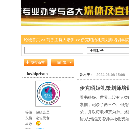
论坛首页
>>
商务主持人培训
>>
伊克昭婚礼策划师培训学院小班
hezhipeixun
发布于：
2024-06-08 15:08
伊克昭婚礼策划师培
看书很好。世界上没有人类
素描，记录了两三个。但是
朵，并以诗歌和茶为乐。洛
等级：
超级会员
头衔：
论坛元老
错,杭州婚庆培训学校收费
星数：