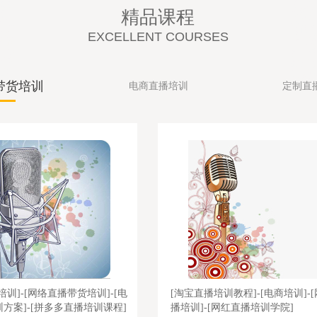
播培
培训内
精品课程
较
机构落
培训
人培训
，商
司仪培
EXCELLENT COURSES
学院
作，婚
带货
训中心
训学
制，直
人团
推荐司
老师
训学校
红培训
带货培训
电商直播培训
定制直
培训教程]-[电商培训]-[网络直
[短视频直播带货培训]-[网红直
[网红直播培训学院]
院]-[淘宝直播培训机构]-[带货主