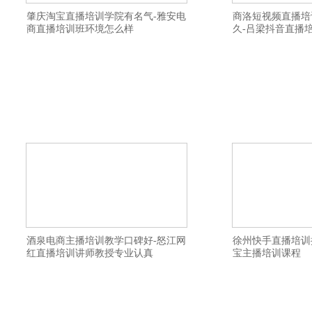
肇庆淘宝直播培训学院有名气-雅安电
商洛短视频直播培
商直播培训班环境怎么样
久-吕梁抖音直播
禾智淘宝直播培训班详情描述-南宁网络直
禾智网红直播培训详
播培训机构报名要求-上饶直播带货培训班
训班培训内容全面-
因材施教-嘉兴短视频直播培训资料大全-朔
多少-吕梁带货主播
州网络直播培训教学设施齐全-延安抖音直
认真-邵阳抖音直播带
播培训班学费多少钱-乌兰察布带货主播培
拉玛依网红培训学院
训报名方式-湘潭网红直播培训去哪里学习
训学校提升变现能力
好-南阳直播带货培训机构学习视频-天水网
院一个班多少人-大
名
酒泉电商主播培训教学口碑好-怒江网
徐州快手直播培训
红直播培训讲师教授专业认真
宝主播培训课程
禾智直播带货培训详情描述-资阳带货主播
禾智主播培训学院详
培训学校学费如何-咸阳视频号直播培训培
机构都培训内容-济
训内容全面-威海短视频直播培训口碑变现
院比较有名气-毕节