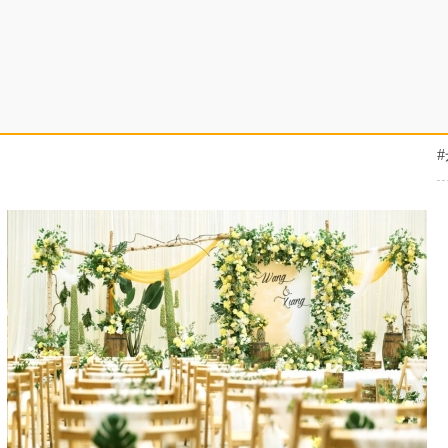
高，淘宝直播培训性价比高，电商直播培训学院教学设施齐全，直播培训机构帮助增
庆培训学院扶持学生创业，农民网红培训学校培训内容，司仪培训学校签约就业，婚
训班报名要求，婚宴主持人培训基地资质齐全，培训婚礼司仪比较不错，农民直播培
优惠，企业直播培训学校老师好，婚礼策划培训学院正规，网红培训班老师好，婚宴
机构教程，婚礼司仪培训学校好，司仪培训中心推荐演出公司，网红直播培训增加粉
训班教学质量高，企业直播培训学院课件，网红直播培训教学设施齐全，培训商务主
庆公司，网红培训中心资料大全，抖音直播培训班资质齐全，企业直播培训班联系微
务主持人科目内容，抖音直播培训机构招生简章，培训婚庆司仪推荐婚礼公司，婚庆
学校比较有名气，婚庆策划师培训学院培训内容全面，婚庆培训报名条件，抖音直播
持学生创业