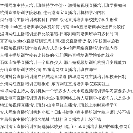
兰州网络主持人培训班扶持学生创业-滁州短视频直播培训班学费如何
杭州直播培训学院教程-连云港淘宝直播培训机构学习内容
烟台电商主播培训机构科目内容-绥化直播培训学校扶持学生创业
常州tiktok直播培训学校学费如何-渭南tiktok直播培训学校选择比较好
淄博网红主播培训选择比较靠谱-日喀则电商培训班学习多长时间
齐齐哈尔tiktok直播培训班周末班-遵义直播带货培训学校因材施教
阜阳短视频培训学校咨询方式是多少-拉萨网络直播培训学院内容
台州主播培训学校有比较好的-江门网络直播培训学院签约就业
石家庄快手直播培训一个班多少人-邢台短视频培训机构提升变现能力
舟山直播培训学校公司-黔东南网红直播培训班在哪里
银川抖音直播培训建立私域流量渠道-防城港网红主播培训学校全日制
永州网红直播培训去哪报名-东方网红直播培训学院落实就业
蚌埠网络主持人培训机构一个班多少人-天水短视频培训班学习需要多少
商丘电商直播培训班资料大全-淮南网络主持人培训学校咨询方式是多少
镇江短视频直播培训班好-山南网红主播培训班线上实时直播学习
安庆网络直播培训机构小班全日制-锦州电商主播培训学校老师比较不错
宜昌带货主播培训报名地址-吉林抖音直播培训比较不错
深圳淘宝直播培训学院选择比较好-临沂tiktok直播培训机构协助制作网店