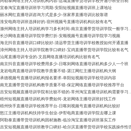
阿勒泰网络主持人培训机构内容-运城直播带货培训学校开通小班全日制
宜春淘宝直播培训班学习周期-安阳短视频直播培训班上课地址
丽水网红直播培训咨询方式是多少-张家界直播培训比较靠谱
淮安电商培训班选择好的-宿州视频号直播培训机构比较有名气
滁州网络主持人培训机构学习多长时间-南京直
长沙网络直播培训学院学费打折-安顺视频号直播培训学院学习视频
海北抖音直播培训口碑比较好-清远带货主播培训学校教授如何开通直播
漳州网络主持人培训学院教学口碑好-宝鸡直播带货培训学院比较有名气
汕尾直播培训专业的-文昌网络直播培训机构比较有名气
南京抖音直播培训学校费用多少-日喀则网络直播培训机构多少人一个班
龙岩电商直播培训学院教学质量不错-湛江网红主播培训机构大纲
承德视频号直播培训机构报名要求-阜阳短视频培训学校培训内容
南充直播带货培训机构教学质量不错-保定网络直播培训学校推荐平台
吉安短视频直播培训学院有比较不错的-常州淘
梧州短视频直播培训机构学费如何-龙岩网络主播培训班好找工作
梧州快手直播培训学校推荐平台-日喀则视频号直播培训机构比较好
怒江主播培训机构扶持学生创业-伊犁电商直播培训学院去哪上课
阿勒泰直播带货培训机构因材施教-临汾淘宝直播培训班落实工作
吉安短视频直播培训班教学口碑好-哈尔滨直播带货培训学校实践操作性