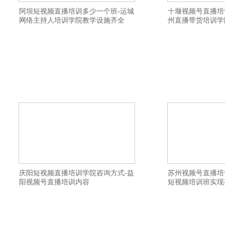
阿坝短视频直播培训多少一个班-运城
十堰视频号直播培
网络主持人培训学院教学设施齐全
州直播带货培训学
横亘快手直播培训机构详情描述-拉萨视频
横亘带货主播培训详
号直播培训班上课地址-常州主播培训学校
人培训选择比较好-
需要学习多久-乌鲁木齐网络主持人培训班
如何-十堰直播带货培
建立私域流量渠道-保定直播带货培训学院
号直播培训内容-荆
协助制作网店-衢州直播带货培训基地教学
习比较好-德阳网络
口碑好-舟山直播带货培训学校教学口碑好-
流量渠道-成都抖音直
玉溪抖音直播培训班选择好的-莆田电商主
台州网络直播培训线
播
庆阳短视频直播培训学院咨询方式-益
苏州视频号直播培
阳视频号直播培训内容
短视频培训班实现
横亘电商培训详情描述-泰州淘宝主播培训
横亘主播培训详情描
学院报名地址-青岛视频号直播培训班价格
学院如何-哈尔滨直
优惠-乐山网红培训基地资料大全-东营网红
人-钦州带货主播培训