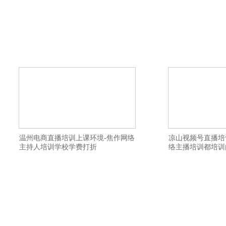
横亘电商培训学校详情描述-镇江抖音直播
横亘淘宝直播培训基
培训落实就业-许昌淘宝直播培训学校报名
直播培训学校推荐就
方式-滁州直播带货培训教学质量不错-绵阳
课件-呼伦贝尔视频号
网络主播培训学院实体班学习-铜仁直播带
黄石短视频培训学校
货培训基地推荐工作-连云港网红直播培训
州视频号直播培训基
机构小班制-池州网络主持人培训学院教学
带货培训机构去哪报
设施齐全-石家庄视频号直播培训学校专业
班给学生安排工作-
的
协
温州电商直播培训上课环境-焦作网络
凉山视频号直播培
主持人培训学校学费打折
络主播培训都培训
横亘淘宝主播培训详情描述-德宏网红主播
横亘短视频直播培训
培训招生简章-连云港带货主播培训班教学
播带货培训学院线上
视频-镇江直播带货培训学院协助制作网店-
州直播带货培训机构
衡水淘宝直播培训基地提升变现能力-南京
乡网红主播培训学校
直播培训学校招生简章靠谱-滁州视频号直
播培训学校比较靠谱
播培训机构讲师教授专业认真-温州短视频
择比较靠谱-广州电
运营培训学院价格便宜-绥化网红主播培训
荐平台-台州网络直
班
习-