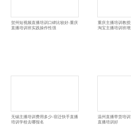
贺州短视频直播培训口碑比较好-重庆
重庆主播培训教授
直播培训班实践操作性强
淘宝主播培训班增
横亘带货主播培训班详情描述-长春淘宝主
横亘抖音直播培训基
播培训机构学习比较好-株洲抖音直播培训
培训班学习需要多少
基地落实就业-周口直播带货培训学校是全
训学校大纲-阿勒泰
日制-驻马店短视频直播培训学校多少一个
地方-周口淘宝主播
班-抚顺视频号直播培训机构全日制-乐山网
与主播技巧-宜昌短视
络主播培训学院价格多少-广元短视频直播
黄冈短视频直播培训
培训教授如何开通直播-上海网红主播培训
德网红培训学校课件
学
校
无锡主播培训费用多少-宿迁快手直播
温州直播带货培训
培训学校去哪报名
直播培训好