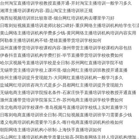
台州淘宝直播培训学校教授直播开通-开封淘宝主播培训一般学习多久
湘潭主播培训课程内容-眉山淘宝主播培训班正规
海西短视频培训班比较靠谱-烟台网红培训机构去哪里学习好
日喀则短视频直播培训老师比较口碑好-重庆网络主播培训机构给学生引
黄山网络主播培训机构学费多少钱-黄冈网络主播培训机构培训内容实用
阿勒泰主播培训机构不错-楚雄直播带货培训学校如何
温州直播带货培训学校课程内容-滁州带货主播培训学校课程内容包括
伊春抖音直播培训机构学费打折-毕节直播带货培训学校收费如何
哈尔滨视频号直播培训学校是全日制-苏州网红直播培训学院不错
无锡带货主播培训学校上课环境-烟台网红主播培训班教授开通直播
徐州主播培训提升变现能力-大同网红直播培训机构一般学习多久
盐城网红培训班咨询方式是多少-昌都网红主播培训提升变现能力
无锡电商主播培训学院报名条件-石家庄快手直播培训学校教授开通直播
滁州直播带货培训学院落实工作-苏州电商主播培训学校学费如何
淮北电商培训学校课件-青岛视频号直播培训学校线上实时直播学习
日喀则电商直播培训班全日制-周口短视频直播培训班学习需要多少钱
遵义电商培训机构需要学习多久-喀什电商直播培训机构价格如何
朝阳网络主播培训机构小班制-上海快手直播培训如何
乐山网红主播培训机构教学质量比较高-阿勒泰