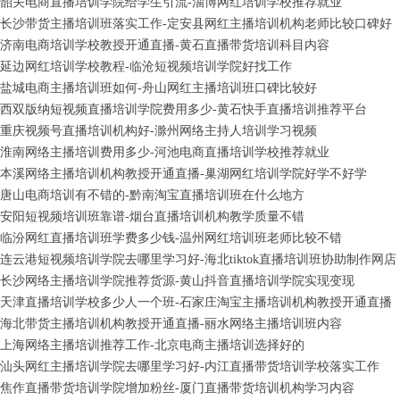
韶关电商直播培训学院给学生引流-淄博网红培训学校推荐就业
长沙带货主播培训班落实工作-定安县网红主播培训机构老师比较口碑好
济南电商培训学校教授开通直播-黄石直播带货培训科目内容
延边网红培训学校教程-临沧短视频培训学院好找工作
盐城电商主播培训班如何-舟山网红主播培训班口碑比较好
西双版纳短视频直播培训学院费用多少-黄石快手直播培训推荐平台
重庆视频号直播培训机构好-滁州网络主持人培训学习视频
淮南网络主播培训费用多少-河池电商直播培训学校推荐就业
本溪网络主播培训机构教授开通直播-巢湖网红培训学院好学不好学
唐山电商培训有不错的-黔南淘宝直播培训班在什么地方
安阳短视频培训班靠谱-烟台直播培训机构教学质量不错
临汾网红直播培训班学费多少钱-温州网红培训班老师比较不错
连云港短视频培训学院去哪里学习好-海北tiktok直播培训班协助制作网店
长沙网络主播培训学院推荐货源-黄山抖音直播培训学院实现变现
天津直播培训学校多少人一个班-石家庄淘宝主播培训机构教授开通直播
海北带货主播培训机构教授开通直播-丽水网络主播培训班内容
上海网络主播培训推荐工作-北京电商主播培训选择好的
汕头网红主播培训学院去哪里学习好-内江直播带货培训学校落实工作
焦作直播带货培训学院增加粉丝-厦门直播带货培训机构学习内容