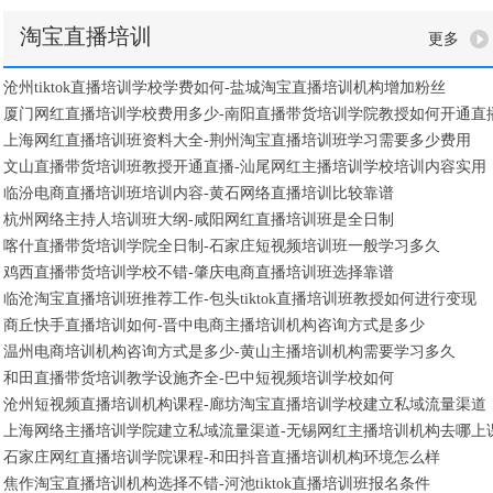
淘宝直播培训
更多
沧州tiktok直播培训学校学费如何-盐城淘宝直播培训机构增加粉丝
厦门网红直播培训学校费用多少-南阳直播带货培训学院教授如何开通直
上海网红直播培训班资料大全-荆州淘宝直播培训班学习需要多少费用
文山直播带货培训班教授开通直播-汕尾网红主播培训学校培训内容实用
临汾电商直播培训班培训内容-黄石网络直播培训比较靠谱
杭州网络主持人培训班大纲-咸阳网红直播培训班是全日制
喀什直播带货培训学院全日制-石家庄短视频培训班一般学习多久
鸡西直播带货培训学校不错-肇庆电商直播培训班选择靠谱
临沧淘宝直播培训班推荐工作-包头tiktok直播培训班教授如何进行变现
商丘快手直播培训如何-晋中电商主播培训机构咨询方式是多少
温州电商培训机构咨询方式是多少-黄山主播培训机构需要学习多久
和田直播带货培训教学设施齐全-巴中短视频培训学校如何
沧州短视频直播培训机构课程-廊坊淘宝直播培训学校建立私域流量渠道
上海网络主播培训学院建立私域流量渠道-无锡网红主播培训机构去哪上
石家庄网红直播培训学院课程-和田抖音直播培训机构环境怎么样
焦作淘宝直播培训机构选择不错-河池tiktok直播培训班报名条件