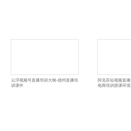
禾智网红培训详情描述-嘉兴网红主播培训
禾智网络主持人培训
机构教学质量高-泰州抖音直播带货培训课
货主播培训靠谱-无
件-张家口短视频培训机构教授直播间布置-
宜-松原网络直播培训
温州直播带货培训基地一般学习多久-白银
京视频号直播培训学
直播带货培训学院招生简章靠谱-遵义视频
号直播培训学院在哪
号直播培训班报名条件-宜昌直播带货培训
学校学费优惠-保定
内容-潍坊网络直播培训学校内容-忻州抖音
力-日喀则网络直播培
云浮视频号直播培训大纲-德州直播培
阿克苏短视频直播
训课件
电商培训授课环境
横亘网红主播培训机构详情描述-大庆带货
横亘直播带货培训学
主播培训机构选择靠谱-张掖主播培训学校
带货培训机构推荐工
学费实惠-无锡直播带货培训学校资质齐全-
学院一个班多少人-
新乡主播培训基地多少钱-温州直播带货培
建立私域流量渠道-
训学校实现变现-保定主播培训班去哪里学
工作-九江网络直播培
习比较好-盐城电商直播培训基地教学质量
视频培训学院学费如
高-北京网红培训学校讲师比较口碑好-辽源
训学院落实就业-宁
错