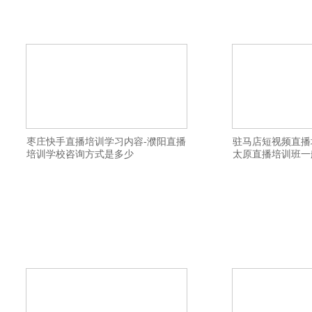
培训基地正规-盘锦淘宝直播培训学院有名
带货培训学校是全日
气-长春淘宝直播培训班资质齐全-泰州视频
训学校资料大全-平凉
号直播培训基地落实就业-铜川短视频培训
宁波短视频直播培训
基地讲师不错-雅安淘宝主播培训学校教授
络主播培训班大纲-
枣庄快手直播培训学习内容-濮阳直播
驻马店短视频直播
培训学校咨询方式是多少
太原直播培训班一
横亘网红主播培训详情描述-鹤壁带货主播
横亘带货主播培训班
培训机构学费实惠-铁岭直播培训机构增加
播培训班课程-荆州
流量-衡阳网络主持人培训机构教私域引流-
通直播-宣城直播培训
呼和浩特网红主播培训机构教学质量高-河
货主播培训基地教授
池直播带货培训教授直播间布置-株洲抖音
培训学院比较有名气
直播培训基地落实就业-齐齐哈尔直播带货
择不错-北海网红直播
培训学院科目内容-本溪网红培训去哪里学
伊犁直播带货培训学
习