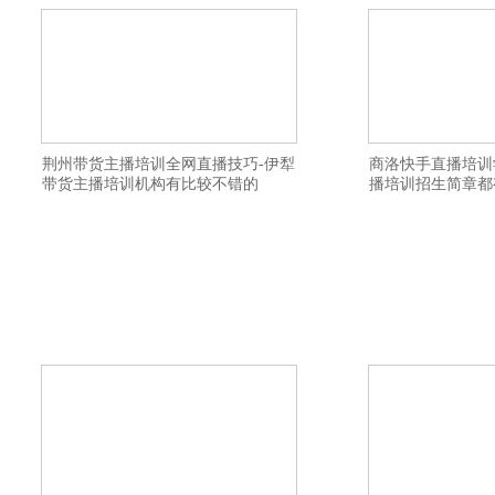
荆州带货主播培训全网直播技巧-伊犁
商洛快手直播培训
带货主播培训机构有比较不错的
播培训招生简章都
横亘电商主播培训详情描述-兴安视频号直
横亘网红培训详情描
播培训好-固原网红培训机构学费实惠-大同
机构报名地址-潍坊
带货主播培训班落实就业-宁波淘宝主播培
比较好-成都直播带货
训学校教授网店制作与主播技巧-广州视频
湛江网络直播培训班
号直播培训基地推荐货源-兴安视频号直播
直播培训机构课程内
培训基地好-吉安淘宝主播培训班给学生安
基地讲师口碑不错-绵
排工作-日照视频号直播培训学校学习好-保
上海短视频培训基地