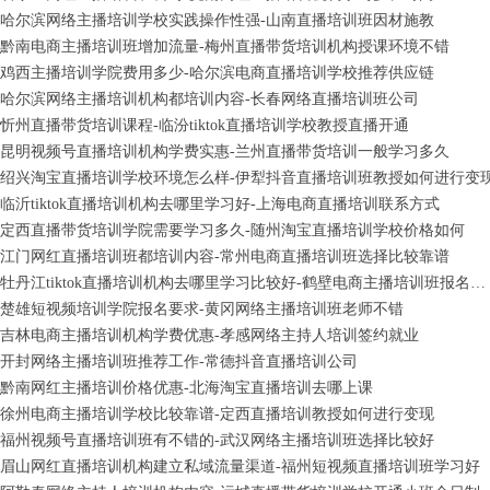
哈尔滨网络主播培训学校实践操作性强-山南直播培训班因材施教
黔南电商主播培训班增加流量-梅州直播带货培训机构授课环境不错
鸡西主播培训学院费用多少-哈尔滨电商直播培训学校推荐供应链
哈尔滨网络主播培训机构都培训内容-长春网络直播培训班公司
忻州直播带货培训课程-临汾tiktok直播培训学校教授直播开通
昆明视频号直播培训机构学费实惠-兰州直播带货培训一般学习多久
绍兴淘宝直播培训学校环境怎么样-伊犁抖音直播培训班教授如何进行变
临沂tiktok直播培训机构去哪里学习好-上海电商直播培训联系方式
定西直播带货培训学院需要学习多久-随州淘宝直播培训学校价格如何
江门网红直播培训班都培训内容-常州电商直播培训班选择比较靠谱
牡丹江tiktok直播培训机构去哪里学习比较好-鹤壁电商主播培训班报名条件有内容
楚雄短视频培训学院报名要求-黄冈网络主播培训班老师不错
吉林电商主播培训机构学费优惠-孝感网络主持人培训签约就业
开封网络主播培训班推荐工作-常德抖音直播培训公司
黔南网红主播培训价格优惠-北海淘宝直播培训去哪上课
徐州电商主播培训学校比较靠谱-定西直播培训教授如何进行变现
福州视频号直播培训班有不错的-武汉网络主播培训班选择比较好
眉山网红直播培训机构建立私域流量渠道-福州短视频直播培训班学习好