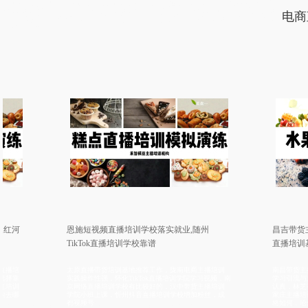
学院老师比较不错，直播带货培训资料大全，短视频培训学费优惠，婚庆主
持人培训教学质量高，婚礼司仪培训机构推荐婚礼主持人团队，电商直播培
电商
训学校老师比较不错，婚庆策划师培训中心教授婚庆谈单，培训商务主持人
扶持学生创业
恩施短视频直播培训学校落实就业,随州
昌吉带货主播培训学校广
TikTok直播培训学校靠谱
直播培训基地全日制学费
太原直播带货培训基地推荐工作，陇南电商主播培训
南昌带货主播培训班推荐供应
实践操作性强，怀化TikTok直播培训学院学习视频，南
学习引流与主播技巧，北京网
京网络直播培训学校有比较好的，汉中带货主播培训
认真，林芝视频号直播培训学
学院小班上课，忻州抖音直播培训学校增加粉丝，成
家庄主播培训价格便宜，广州
都视频号
格如何，哈尔滨直
商务主持人培训学校老师好，抖音直播培训学院增加流量，婚庆主持人培训中心教学