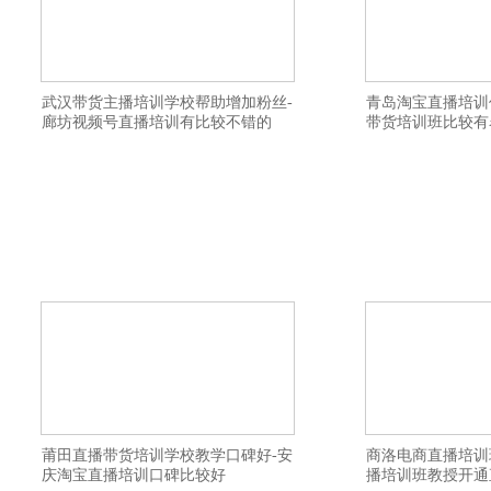
武汉带货主播培训学校帮助增加粉丝-
青岛淘宝直播培训
廊坊视频号直播培训有比较不错的
带货培训班比较有
禾智带货主播培训机构详情描述-安庆电商
禾智视频号直播培训
主播培训班环境怎么样-盐城网红培训机构
货主播培训比较不错
教学质量高-阿克苏抖音直播培训班老师比
招生简章靠谱-巴中快
较口碑好-临沂带货主播培训学校扶持学生
溪电商培训好找工作
创业-镇江淘宝直播培训口碑变现方法-十堰
训实践操作性强-河
网络主持人培训教授如何进行变现-日喀则
学质量比较高-石家
短视频直播培训班小班制-荆门电商培训学
全面-茂名短视频培训
校
莆田直播带货培训学校教学口碑好-安
商洛电商直播培训
庆淘宝直播培训口碑比较好
播培训班教授开通