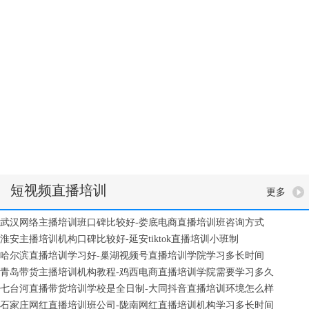
TikTok抖音直播培训基地-TikTok网络主播培训班-TikTok直播培训学 -TikTok网红培
货培训周期-TikTok电商培训课时-TikTok主播培训周期-TikTok带货主播培训学院-TikT
网络主播培训周期-TikTok直播培训内容-TikTok直播带货培训基地-TikTok短视频直播培训
训班-TikTok短视频直播培训地址-TikTok网红直播培训地址-TikTok网络主播培训机构-T
TikTok直播带货培训学院-TikTok直播培训班-TikTok电商培训-TikTok短视频培训学院
音直播培训周期-TikTok网红主播培训-TikTok电商主播培训-TikTok电商主播培训学校-T
基地-TikTok网红培训-TikTok带货主播培训地址-TikTok电商主播培训学院-TikTok网
商直播培训内容-TikTok网络直播培训费用-TikTok主播培训学校-TikTok短视频培训费用-
TikTok主播培训基地-TikTok抖音带货主播培训内容-TikTok电商直播培训地址-TikTok
播培训课时-TikTok网红直播培训基地-TikTok网络直播培训周期-TikTok直播带货培训内容
构-TikTok短视频直播培训基地-TikTok网红主播培训学校-TikTok网络主播培训费用-Ti
机构
短视频直播培训
更多
武汉网络主播培训班口碑比较好-娄底电商直播培训班咨询方式
淮安主播培训机构口碑比较好-延安tiktok直播培训小班制
哈尔滨直播培训学习好-巢湖视频号直播培训学院学习多长时间
青岛带货主播培训机构教程-鸡西电商直播培训学院需要学习多久
七台河直播带货培训学校是全日制-大同抖音直播培训环境怎么样
石家庄网红直播培训班公司-陇南网红直播培训机构学习多长时间