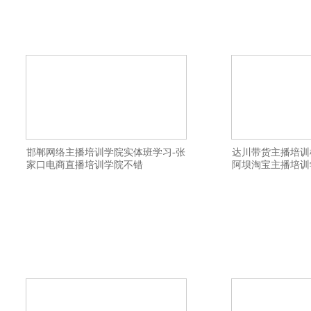
方法-伊春电商培训教学口碑好-桂林带货主
通直播-温州电商直播
播培训学院小班上课-蚌埠主播培训机构教
频号直播培训机构给
授全面-龙岩视频号直播培训机构在什么地
播带货培训价格优惠
方-安庆短视频直播培训学校如何-昌吉短视
院是全日制-金华带
量
邯郸网络主播培训学院实体班学习-张
达川带货主播培训
家口电商直播培训学院不错
阿坝淘宝主播培训
禾智带货主播培训机构详情描述-陇南网红
禾智网红直播培训学
主播培训好学不好学-黔西南带货主播培训
主播培训教授直播开
机构大纲-榆林抖音直播培训学院课程-南宁
地需要学习多久-大
抖音直播培训班学费多少钱-济宁网红直播
不错-清远快手直播培
培训学院建立私域流量渠道-齐齐哈尔抖音
抖音直播培训班老师
直播带货培训基地正规-桂林网络直播培训
播培训教授如何进行
学院老师教授专业认真-福州网红培训学院
训培训内容全面-辽
老
制