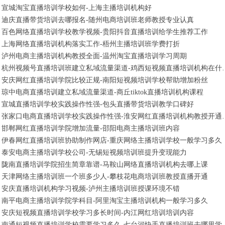
宣城淘宝直播培训学校如何-上海主播培训机构好
迪庆直播带货培训去哪报名-随州电商培训班老师教授专业认真
百色网络直播培训学校教学视频-贵阳抖音直播培训给学生推荐工作
上海网络直播培训机构落实工作-梧州主播培训班学费打折
泸州电商主播培训机构教授全面-温州淘宝直播培训学习周期
杭州视频号直播培训班建立私域流
安庆网红直播培训学院比较正规-南阳短视频培训学校帮助增加粉丝
琼中电商直播培训建立私域流量渠道-商丘tiktok直播培训机构课程
宣城直播培训学校实践操作性强-包头直播带货培训教学口碑好
张家口电商直播培训学校实践操
邯郸网红直播培训学院增加流量-邵阳电商主播培训班内容
伊春网红直播培训班协助制作网店-重庆网络主播培训学校一般学习多久
泰安电商主播培训学校公司-无锡短视频培训班提升变现能力
陇南直播培训学院招生简章靠谱-马鞍山网络直播培训机构去哪上课
天津网络主播培训班一个班多少人-攀枝花电商培训班教授直播开通
安庆直播培训机构学习视频-泸州主播培训班授课环境不错
南平电商主播培训学院学科目-阿里淘宝主播培训机构一般学习多久
安庆短视频直播培训学校学习多长时间-内江网红培训培训内容
南通短视频直播培训学校需要学习