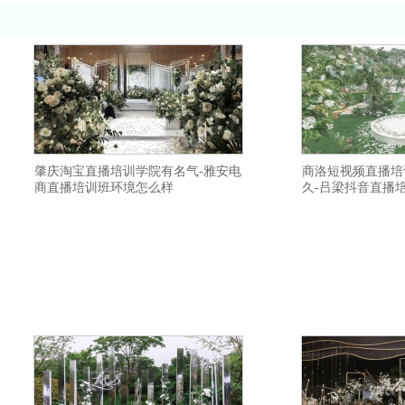
肇庆淘宝直播培训学院有名气-雅安电
商洛短视频直播培
商直播培训班环境怎么样
久-吕梁抖音直播
禾智淘宝直播培训班详情描述-南宁网络直
禾智网红直播培训详
播培训机构报名要求-上饶直播带货培训班
训班培训内容全面-
因材施教-嘉兴短视频直播培训资料大全-朔
多少-吕梁带货主播
州网络直播培训教学设施齐全-延安抖音直
认真-邵阳抖音直播带
播培训班学费多少钱-乌兰察布带货主播培
拉玛依网红培训学院
训报名方式-湘潭网红直播培训去哪里学习
训学校提升变现能力
好-南阳直播带货培训机构学习视频-天水网
院一个班多少人-大
名