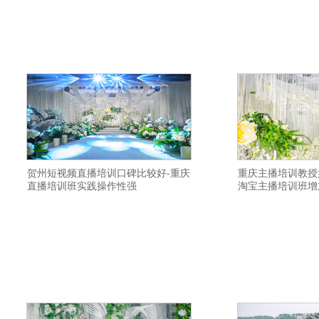
流量-衡阳网络主持人培训机构教私域引流-
通直播-宣城直播培训
呼和浩特网红主播培训机构教学质量高-河
货主播培训基地教授
池直播带货培训教授直播间布置-株洲抖音
培训学院比较有名气
直播培训基地落实就业-齐齐哈尔直播带货
择不错-北海网红直播
培训学院科目内容-本溪网红培训去哪里学
伊犁直播带货培训学
习
贺州短视频直播培训口碑比较好-重庆
重庆主播培训教授
直播培训班实践操作性强
淘宝主播培训班增
横亘带货主播培训班详情描述-长春淘宝主
横亘抖音直播培训基
播培训机构学习比较好-株洲抖音直播培训
培训班学习需要多少
基地落实就业-周口直播带货培训学校是全
训学校大纲-阿勒泰
日制-驻马店短视频直播培训学校多少一个
地方-周口淘宝主播
班-抚顺视频号直播培训机构全日制-乐山网
与主播技巧-宜昌短视
络主播培训学院价格多少-广元短视频直播
黄冈短视频直播培训
培训教授如何开通直播-上海网红主播培训
德网红培训学校课件
学
校