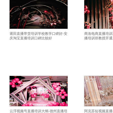
莆田直播带货培训学校教学口碑好-安
商洛电商直播培训
庆淘宝直播培训口碑比较好
播培训班教授开通
禾智网红培训详情描述-嘉兴网红主播培训
禾智网络主持人培训
机构教学质量高-泰州抖音直播带货培训课
货主播培训靠谱-无
件-张家口短视频培训机构教授直播间布置-
宜-松原网络直播培训
温州直播带货培训基地一般学习多久-白银
京视频号直播培训学
直播带货培训学院招生简章靠谱-遵义视频
号直播培训学院在哪
号直播培训班报名条件-宜昌直播带货培训
学校学费优惠-保定
内容-潍坊网络直播培训学校内容-忻州抖音
力-日喀则网络直播培
云浮视频号直播培训大纲-德州直播培
阿克苏短视频直播