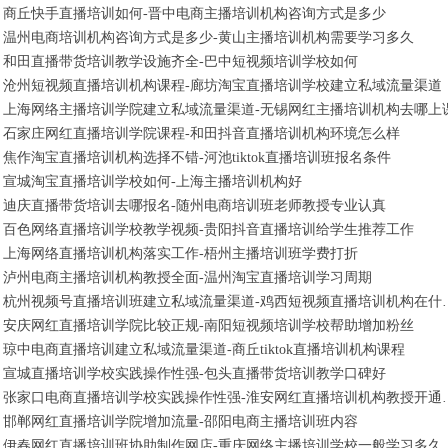
商丘快手直播培训如何-晋中电商主播培训机构咨询方式是多少
温州电商培训机构咨询方式是多少-黄山主播培训机构需要学习多久
和田直播带货培训教学设施齐全-巴中短视频培训学校如何
沧州短视频直播培训机构课程-廊坊淘宝直播培训学校建立私域流量渠道
上海网络主播培训学院建立私域流量渠道-无锡网红主播培训机构去哪上
石家庄网红直播培训学院课程-和田抖音直播培训机构环境怎么样
焦作淘宝直播培训机构选择不错-河池tiktok直播培训班报名条件
宣城淘宝直播培训学校如何-上海主播培训机构好
迪庆直播带货培训去哪报名-随州电商培训班老师教授专业认真
百色网络直播培训学校教学视频-贵阳抖音直播培训给学生推荐工作
上海网络直播培训机构落实工作-梧州主播培训班学费打折
泸州电商主播培训机构教授全面-温州淘宝直播培训学习周期
杭州视频号直播培训班建立私域流
安庆网红直播培训学院比较正规-南阳短视频培训学校帮助增加粉丝
琼中电商直播培训建立私域流量渠道-商丘tiktok直播培训机构课程
宣城直播培训学校实践操作性强-包头直播带货培训教学口碑好
张家口电商直播培训学校实践操
邯郸网红直播培训学院增加流量-邵阳电商主播培训班内容
伊春网红直播培训班协助制作网店-重庆网络主播培训学校一般学习多久