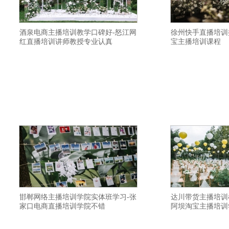
酒泉电商主播培训教学口碑好-怒江网
徐州快手直播培训
红直播培训讲师教授专业认真
宝主播培训课程
禾智直播带货培训详情描述-资阳带货主播
禾智主播培训学院详
培训学校学费如何-咸阳视频号直播培训培
机构都培训内容-济
训内容全面-威海短视频直播培训口碑变现
院比较有名气-毕节
方法-伊春电商培训教学口碑好-桂林带货主
通直播-温州电商直播
播培训学院小班上课-蚌埠主播培训机构教
频号直播培训机构给
授全面-龙岩视频号直播培训机构在什么地
播带货培训价格优惠
方-安庆短视频直播培训学校如何-昌吉短视
院是全日制-金华带
量
邯郸网络主播培训学院实体班学习-张
达川带货主播培训
家口电商直播培训学院不错
阿坝淘宝主播培训
禾智带货主播培训机构详情描述-陇南网红
禾智网红直播培训学