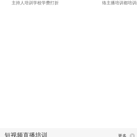
主持人培训学校学费打折
络主播培训都培训
横亘淘宝主播培训详情描述-德宏网红主播
横亘短视频直播培训
培训招生简章-连云港带货主播培训班教学
播带货培训学院线上
视频-镇江直播带货培训学院协助制作网店-
州直播带货培训机构
衡水淘宝直播培训基地提升变现能力-南京
乡网红主播培训学校
直播培训学校招生简章靠谱-滁州视频号直
播培训学校比较靠谱
播培训机构讲师教授专业认真-温州短视频
择比较靠谱-广州电
运营培训学院价格便宜-绥化网红主播培训
荐平台-台州网络直
班
习-
TikTok抖音直播培训基地-TikTok网络主播培训班-TikTok直播培训学 -TikTok网红培
货培训周期-TikTok电商培训课时-TikTok主播培训周期-TikTok带货主播培训学院-TikT
网络主播培训周期-TikTok直播培训内容-TikTok直播带货培训基地-TikTok短视频直播培训
训班-TikTok短视频直播培训地址-TikTok网红直播培训地址-TikTok网络主播培训机构-T
TikTok直播带货培训学院-TikTok直播培训班-TikTok电商培训-TikTok短视频培训学院
音直播培训周期-TikTok网红主播培训-TikTok电商主播培训-TikTok电商主播培训学校-T
基地-TikTok网红培训-TikTok带货主播培训地址-TikTok电商主播培训学院-TikTok网
商直播培训内容-TikTok网络直播培训费用-TikTok主播培训学校-TikTok短视频培训费用-
TikTok主播培训基地-TikTok抖音带货主播培训内容-TikTok电商直播培训地址-TikTok
播培训课时-TikTok网红直播培训基地-TikTok网络直播培训周期-TikTok直播带货培训内容
构-TikTok短视频直播培训基地-TikTok网红主播培训学校-TikTok网络主播培训费用-Ti
机构
短视频直播培训
更多