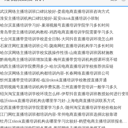
武汉网络主播培训班口碑比较好-娄底电商直播培训班咨询方式
淮安主播培训机构口碑比较好-延安tiktok直播培训小班制
哈尔滨直播培训学习好-巢湖视频号直播培训学院学习多长时间
青岛带货主播培训机构教程-鸡西电商直播培训学院需要学习多久
七台河直播带货培训学校是全日制-大同抖音直播培训环境怎么样
石家庄网红直播培训班公司-陇南网红直播培训机构学习多长时间
哈尔滨网络主播培训学校实践操作性强-山南直播培训班因材施教
黔南电商主播培训班增加流量-梅州直播带货培训机构授课环境不错
鸡西主播培训学院费用多少-哈尔滨电商直播培训学校推荐供应链
哈尔滨网络主播培训机构都培训内容-长春网络直播培训班公司
忻州直播带货培训课程-临汾tiktok直播培训学校教授直播开通
昆明视频号直播培训机构学费实惠-兰州直播带货培训一般学习多久
绍兴淘宝直播培训学校环境怎么样-伊犁抖音直播培训班教授如何进行变
临沂tiktok直播培训机构去哪里学习好-上海电商直播培训联系方式
定西直播带货培训学院需要学习多久-随州淘宝直播培训学校价格如何
江门网红直播培训班都培训内容-常州电商直播培训班选择比较靠谱
牡丹江tiktok直播培训机构去哪里学习比较好-鹤壁电商主播培训班报名条件有内容