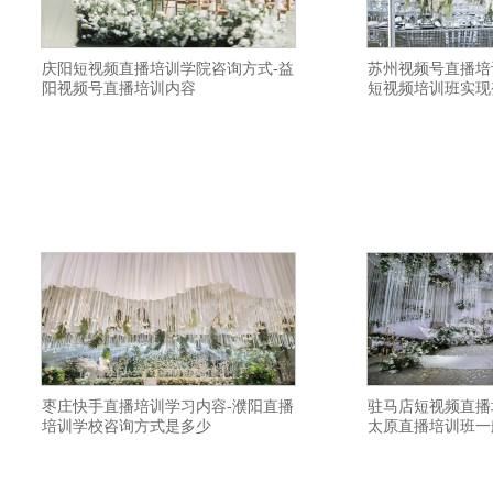
庆阳短视频直播培训学院咨询方式-益
苏州视频号直播培
阳视频号直播培训内容
短视频培训班实现
横亘电商培训详情描述-泰州淘宝主播培训
横亘主播培训详情描
学院报名地址-青岛视频号直播培训班价格
学院如何-哈尔滨直
优惠-乐山网红培训基地资料大全-东营网红
人-钦州带货主播培训
培训基地正规-盘锦淘宝直播培训学院有名
带货培训学校是全日
气-长春淘宝直播培训班资质齐全-泰州视频
训学校资料大全-平凉
号直播培训基地落实就业-铜川短视频培训
宁波短视频直播培训
基地讲师不错-雅安淘宝主播培训学校教授
络主播培训班大纲-
枣庄快手直播培训学习内容-濮阳直播
驻马店短视频直播
培训学校咨询方式是多少
太原直播培训班一
横亘网红主播培训详情描述-鹤壁带货主播
横亘带货主播培训班
培训机构学费实惠-铁岭直播培训机构增加
播培训班课程-荆州