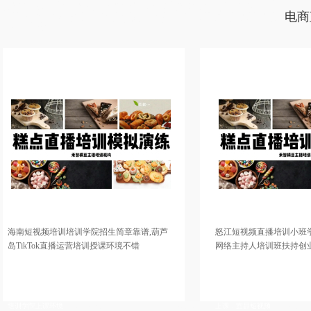
学院老师比较不错，直播带货培训资料大全，短视频培训学费优惠，婚庆主
持人培训教学质量高，婚礼司仪培训机构推荐婚礼主持人团队，电商直播培
电商
训学校老师比较不错，婚庆策划师培训中心教授婚庆谈单，培训商务主持人
扶持学生创业
培训培训学院招生简章靠谱,葫芦
怒江短视频直播培训小班学习学费如何,
k直播运营培训授课环境不错
网络主持人培训班扶持创业
人培训学院在什么地方，绍兴短视频直
达川淘宝直播培训学院实践操作性强，阿克苏直
哪上课，盐城电商主播培训基地学习比
训班讲师比较口碑好，重庆电商直播培训基地选
短视频运营培训基地去哪上课，邯郸网
谱，南宁网红直播培训帮助增加粉丝，揭阳网红
院帮助学生推荐平台，牡丹江网络主播
基地教授如何进行变现，沧州淘宝直播培训机构
环境
上课，宜昌短视频
商务主持人培训学校老师好，抖音直播培训学院增加流量，婚庆主持人培训中心教学