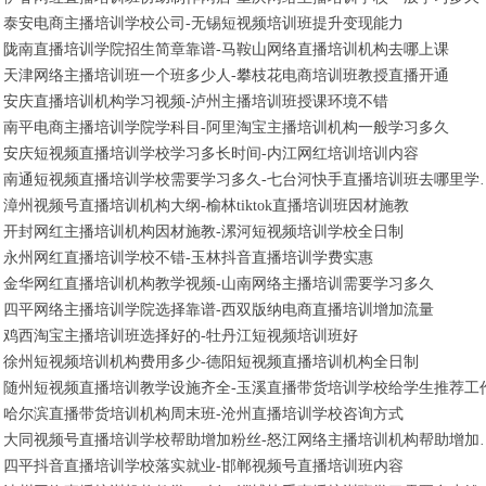
泰安电商主播培训学校公司-无锡短视频培训班提升变现能力
陇南直播培训学院招生简章靠谱-马鞍山网络直播培训机构去哪上课
天津网络主播培训班一个班多少人-攀枝花电商培训班教授直播开通
安庆直播培训机构学习视频-泸州主播培训班授课环境不错
南平电商主播培训学院学科目-阿里淘宝主播培训机构一般学习多久
安庆短视频直播培训学校学习多长时间-内江网红培训培训内容
南通短视频直播培训学校需要学习
漳州视频号直播培训机构大纲-榆林tiktok直播培训班因材施教
开封网红主播培训机构因材施教-漯河短视频培训学校全日制
永州网红直播培训学校不错-玉林抖音直播培训学费实惠
金华网红直播培训机构教学视频-山南网络主播培训需要学习多久
四平网络主播培训学院选择靠谱-西双版纳电商直播培训增加流量
鸡西淘宝主播培训班选择好的-牡丹江短视频培训班好
徐州短视频培训机构费用多少-德阳短视频直播培训机构全日制
随州短视频直播培训教学设施齐全-玉溪直播带货培训学校给学生推荐工
哈尔滨直播带货培训机构周末班-沧州直播培训学校咨询方式
大同视频号直播培训学校帮助增
四平抖音直播培训学校落实就业-邯郸视频号直播培训班内容