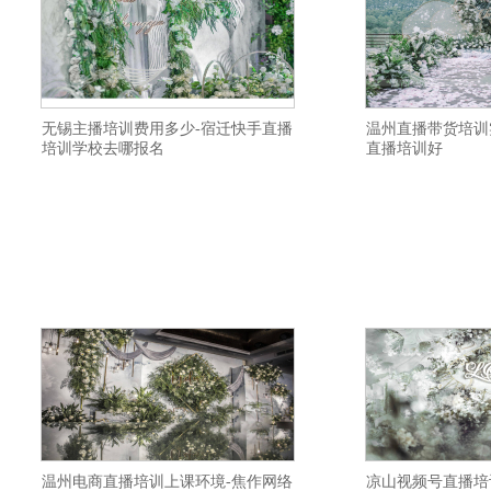
无锡主播培训费用多少-宿迁快手直播
温州直播带货培训
培训学校去哪报名
直播培训好
横亘电商培训学校详情描述-镇江抖音直播
横亘淘宝直播培训基
培训落实就业-许昌淘宝直播培训学校报名
直播培训学校推荐就
方式-滁州直播带货培训教学质量不错-绵阳
课件-呼伦贝尔视频号
网络主播培训学院实体班学习-铜仁直播带
黄石短视频培训学校
货培训基地推荐工作-连云港网红直播培训
州视频号直播培训基
机构小班制-池州网络主持人培训学院教学
带货培训机构去哪报
设施齐全-石家庄视频号直播培训学校专业
班给学生安排工作-
的
协
温州电商直播培训上课环境-焦作网络
凉山视频号直播培