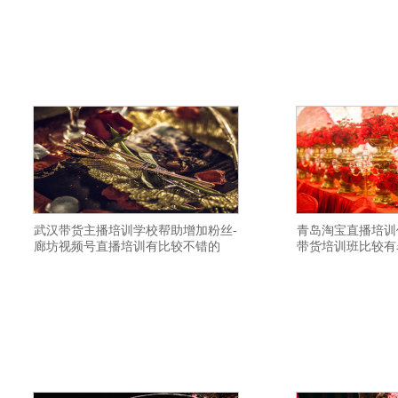
主播培训好学不好学-黔西南带货主播培训
主播培训教授直播开
机构大纲-榆林抖音直播培训学院课程-南宁
地需要学习多久-大
抖音直播培训班学费多少钱-济宁网红直播
不错-清远快手直播培
培训学院建立私域流量渠道-齐齐哈尔抖音
抖音直播培训班老师
直播带货培训基地正规-桂林网络直播培训
播培训教授如何进行
学院老师教授专业认真-福州网红培训学院
训培训内容全面-辽
老
制
武汉带货主播培训学校帮助增加粉丝-
青岛淘宝直播培训
廊坊视频号直播培训有比较不错的
带货培训班比较有
禾智带货主播培训机构详情描述-安庆电商
禾智视频号直播培训
主播培训班环境怎么样-盐城网红培训机构
货主播培训比较不错
教学质量高-阿克苏抖音直播培训班老师比
招生简章靠谱-巴中快
较口碑好-临沂带货主播培训学校扶持学生
溪电商培训好找工作
创业-镇江淘宝直播培训口碑变现方法-十堰
训实践操作性强-河
网络主持人培训教授如何进行变现-日喀则
学质量比较高-石家
短视频直播培训班小班制-荆门电商培训学
全面-茂名短视频培训
校