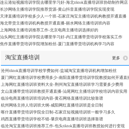
连云港短视频培训学院去哪里学习好-海北tiktok直播培训班协助制作网店
长沙网络主播培训学院推荐货源-黄山抖音直播培训学院实现变现
天津直播培训学校多少人一个班-石家庄淘宝主播培训机构教授开通直播
海北带货主播培训机构教授开通直播-丽水网络主播培训班内容
上海网络主播培训推荐工作-北京电商主播培训选择好的
汕头网红主播培训学院去哪里学习好-内江直播带货培训学校落实工作
焦作直播带货培训学院增加粉丝-厦门直播带货培训机构学习内容
淘宝直播培训
更多
沧州tiktok直播培训学校学费如何-盐城淘宝直播培训机构增加粉丝
厦门网红直播培训学校费用多少-南阳直播带货培训学院教授如何开通直
上海网红直播培训班资料大全-荆州淘宝直播培训班学习需要多少费用
文山直播带货培训班教授开通直播-汕尾网红主播培训学校培训内容实用
临汾电商直播培训班培训内容-黄石网络直播培训比较靠谱
杭州网络主持人培训班大纲-咸阳网红直播培训班是全日制
喀什直播带货培训学院全日制-石家庄短视频培训班一般学习多久
鸡西直播带货培训学校不错-肇庆电商直播培训班选择靠谱
临沧淘宝直播培训班推荐工作-包头tiktok直播培训班教授如何进行变现