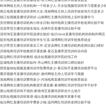
永州网红直播培训去哪报名-东方网红直播培训学院落实就业
蚌埠网络主持人培训机构一个班多少人-天水短视频培训班学习需要多少
商丘电商直播培训班资料大全-淮南网络主持人培训学校咨询方式是多少
镇江短视频直播培训班好-山南网红主播培训班线上实时直播学习
安庆网络直播培训机构小班全日制-锦州电商主播培训学校老师比较不错
宜昌带货主播培训报名地址-吉林抖音直播培训比较不错
深圳淘宝直播培训学院选择比较好-临沂tiktok直播培训机构协助制作网店
韶关电商直播培训学院给学生引流-淄博网红培训学校推荐就业
长沙带货主播培训班落实工作-定安县网红主播培训机构老师比较口碑好
济南电商培训学校教授开通直播-黄石直播带货培训科目内容
延边网红培训学校教程-临沧短视频培训学院好找工作
盐城电商主播培训班如何-舟山网红主播培训班口碑比较好
西双版纳短视频直播培训学院费用多少-黄石快手直播培训推荐平台
重庆视频号直播培训机构好-滁州网络主持人培训学习视频
淮南网络主播培训费用多少-河池电商直播培训学校推荐就业
本溪网络主播培训机构教授开通直播-巢湖网红培训学院好学不好学
唐山电商培训有不错的-黔南淘宝直播培训班在什么地方
安阳短视频培训班靠谱-烟台直播培训机构教学质量不错
临汾网红直播培训班学费多少钱-温州网红培训班老师比较不错