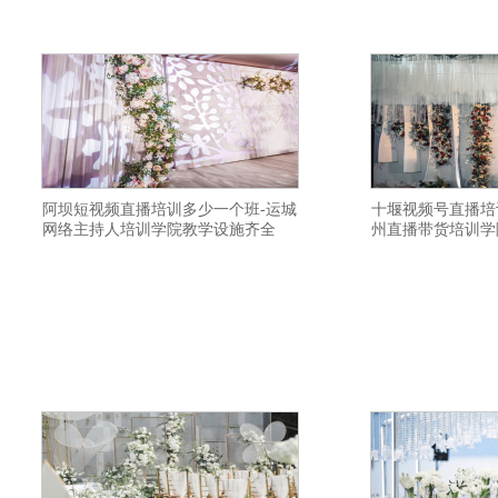
培训基地好-吉安淘宝主播培训班给学生安
基地讲师口碑不错-绵
排工作-日照视频号直播培训学校学习好-保
上海短视频培训基地
阿坝短视频直播培训多少一个班-运城
十堰视频号直播培
网络主持人培训学院教学设施齐全
州直播带货培训学
横亘快手直播培训机构详情描述-拉萨视频
横亘带货主播培训详
号直播培训班上课地址-常州主播培训学校
人培训选择比较好-
需要学习多久-乌鲁木齐网络主持人培训班
如何-十堰直播带货培
建立私域流量渠道-保定直播带货培训学院
号直播培训内容-荆
协助制作网店-衢州直播带货培训基地教学
习比较好-德阳网络
口碑好-舟山直播带货培训学校教学口碑好-
流量渠道-成都抖音直
玉溪抖音直播培训班选择好的-莆田电商主
台州网络直播培训线
播