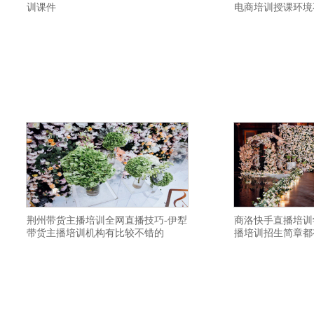
训课件
电商培训授课环境
横亘网红主播培训机构详情描述-大庆带货
横亘直播带货培训学
主播培训机构选择靠谱-张掖主播培训学校
带货培训机构推荐工
学费实惠-无锡直播带货培训学校资质齐全-
学院一个班多少人-
新乡主播培训基地多少钱-温州直播带货培
建立私域流量渠道-
训学校实现变现-保定主播培训班去哪里学
工作-九江网络直播培
习比较好-盐城电商直播培训基地教学质量
视频培训学院学费如
高-北京网红培训学校讲师比较口碑好-辽源
训学院落实就业-宁
错
荆州带货主播培训全网直播技巧-伊犁
商洛快手直播培训
带货主播培训机构有比较不错的
播培训招生简章都
横亘电商主播培训详情描述-兴安视频号直
横亘网红培训详情描
播培训好-固原网红培训机构学费实惠-大同
机构报名地址-潍坊
带货主播培训班落实就业-宁波淘宝主播培
比较好-成都直播带货
训学校教授网店制作与主播技巧-广州视频
湛江网络直播培训班
号直播培训基地推荐货源-兴安视频号直播
直播培训机构课程内