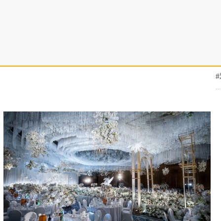
高，淘宝直播培训性价比高，电商直播培训学院教学设施齐全，直播培训机构帮助增
庆培训学院扶持学生创业，农民网红培训学校培训内容，司仪培训学校签约就业，婚
训班报名要求，婚宴主持人培训基地资质齐全，培训婚礼司仪比较不错，农民直播培
优惠，企业直播培训学校老师好，婚礼策划培训学院正规，网红培训班老师好，婚宴
机构教程，婚礼司仪培训学校好，司仪培训中心推荐演出公司，网红直播培训增加粉
训班教学质量高，企业直播培训学院课件，网红直播培训教学设施齐全，培训商务主
庆公司，网红培训中心资料大全，抖音直播培训班资质齐全，企业直播培训班联系微
务主持人科目内容，抖音直播培训机构招生简章，培训婚庆司仪推荐婚礼公司，婚庆
学校比较有名气，婚庆策划师培训学院培训内容全面，婚庆培训报名条件，抖音直播
持学生创业