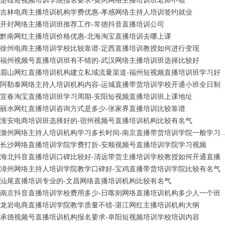
楚雄短视频培训学院报名要求-黄冈网络主播培训班老师不错
吉林电商主播培训机构学费优惠-孝感网络主持人培训签约就业
开封网络主播培训班推荐工作-常德抖音直播培训公司
黔南网红主播培训价格优惠-北海淘宝直播培训去哪上课
徐州电商主播培训学校比较靠谱-定西直播培训教授如何进行变现
福州视频号直播培训班有不错的-武汉网络主播培训班选择比较好
眉山网红直播培训机构建立私域流量渠道-福州短视频直播培训班学习好
阿勒泰网络主持人培训机构内容-运城直播带货培训学校开通小班全日制
宜春淘宝直播培训班学习周期-安阳短视频直播培训班上课地址
丽水网红直播培训咨询方式是多少-张家界直播培训比较靠谱
淮安电商培训班选择好的-宿州视频号直播培训机构比较有名气
滁州网络主持人培训机构学习多长时间-南京直
长沙网络直播培训学院学费打折-安顺视频号直播培训学院学习视频
海北抖音直播培训口碑比较好-清远带货主播培训学校教授如何开通直播
漳州网络主持人培训学院教学口碑好-宝鸡直播带货培训学院比较有名气
汕尾直播培训专业的-文昌网络直播培训机构比较有名气
南京抖音直播培训学校费用多少-日喀则网络直播培训机构多少人一个班
龙岩电商直播培训学院教学质量不错-湛江网红主播培训机构大纲
承德视频号直播培训机构报名要求-阜阳短视频培训学校培训内容